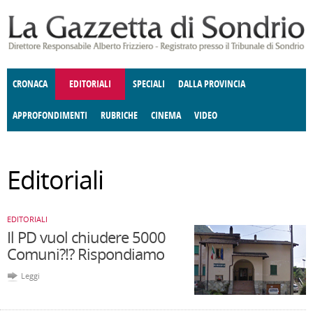
Salta al contenuto principale
CRONACA
EDITORIALI
SPECIALI
DALLA PROVINCIA
APPROFONDIMENTI
RUBRICHE
CINEMA
VIDEO
SOCIETÀ
ENOGASTRONOMIA
COSTUME
DONNE DI VALTELLINA
ECONOMIA
GIUSTIZIA
DEGNO DI NOTA
TERRITORIO
CULTURA
ANGOLO
Editoriali
E SPETTACOLI
DELLE IDEE
FATTI DELLO SPIRITO
POLITICA
CCCVA
EDITORIALI
Il PD vuol chiudere 5000
Comuni?!? Rispondiamo
Leggi