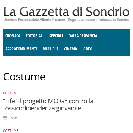
Salta al contenuto principale
CRONACA
EDITORIALI
SPECIALI
DALLA PROVINCIA
APPROFONDIMENTI
RUBRICHE
CINEMA
VIDEO
SOCIETÀ
ENOGASTRONOMIA
COSTUME
DONNE DI VALTELLINA
ECONOMIA
GIUSTIZIA
DEGNO DI NOTA
TERRITORIO
ANGOLO
Costume
DELLE IDEE
CULTURA E SPETTACOLI
FATTI DELLO SPIRITO
POLITICA
CCCVA
COSTUME
“Life” il progetto MOIGE contro la
tossicodipendenza giovanile
Leggi
COSTUME