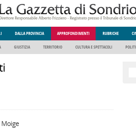
LI
DALLA PROVINCIA
APPROFONDIMENTI
RUBRICHE
C
A
GIUSTIZIA
TERRITORIO
CULTURA E SPETTACOLI
POLIT
ELLINA
DEGNO DI NOTA
ANGOLO DELLE IDEE
FATTI DELLO SPI
i
o Moige