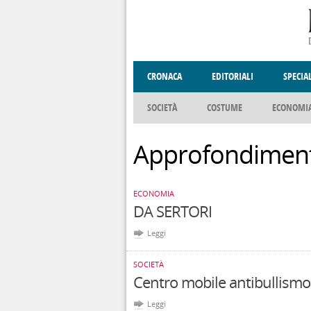
Salta al contenuto principale
CRONACA
EDITORIALI
SPECIA
SOCIETÀ
COSTUME
ECONOMI
ENOGASTRONOMIA
DONNE DI VALT
Approfondiment
ECONOMIA
DA SERTORI
Leggi
SOCIETÀ
Centro mobile antibullism
Leggi