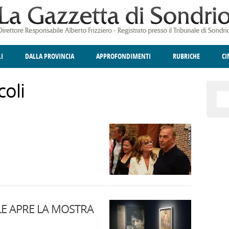
LI
DALLA PROVINCIA
APPROFONDIMENTI
RUBRICHE
C
ELLINA
A
GIUSTIZIA
DEGNO DI NOTA
TERRITORIO
ANGOLO DELLE IDEE
CULTURA E SPETTACOLI
FATTI DELLO SPI
POLIT
coli
LE APRE LA MOSTRA