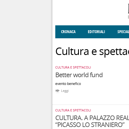
Salta al contenuto principale
CRONACA
EDITORIALI
SPECIA
SOCIETÀ
ENOGASTRONOMIA
COSTUME
DONNE DI VALT
ECONOMI
Cultura e spetta
CULTURA E SPETTACOLI
Better world fund
evento benefico
Leggi
CULTURA E SPETTACOLI
CULTURA. A PALAZZO REA
“PICASSO LO STRANIERO”