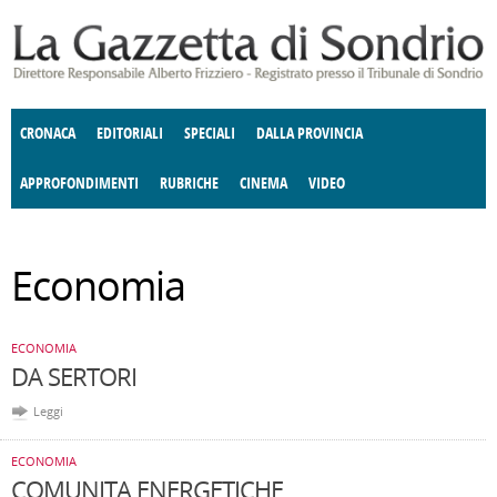
Salta al contenuto principale
CRONACA
EDITORIALI
SPECIALI
DALLA PROVINCIA
APPROFONDIMENTI
RUBRICHE
CINEMA
VIDEO
SOCIETÀ
ENOGASTRONOMIA
COSTUME
DONNE DI VALTELLINA
ECONOMIA
GIUSTIZIA
DEGNO DI NOTA
TERRITORIO
ANGOLO
Economia
DELLE IDEE
CULTURA E SPETTACOLI
FATTI DELLO SPIRITO
POLITICA
CCCVA
ECONOMIA
DA SERTORI
Leggi
ECONOMIA
COMUNITA ENERGETICHE