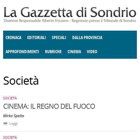
Salta al contenuto principale
CRONACA
EDITORIALI
SPECIALI
DALLA PROVINCIA
APPROFONDIMENTI
RUBRICHE
CINEMA
VIDEO
ENOGASTRONOMIA
SOCIETÀ
COSTUME
DONNE DI VALTELLINA
ECONOMIA
GIUSTIZIA
DEGNO DI NOTA
TERRITORIO
ANGOLO
Società
DELLE IDEE
CULTURA E SPETTACOLI
FATTI DELLO SPIRITO
POLITICA
CCCVA
SOCIETÀ
CINEMA: IL REGNO DEL FUOCO
Mirko Spelta
Leggi
SOCIETÀ