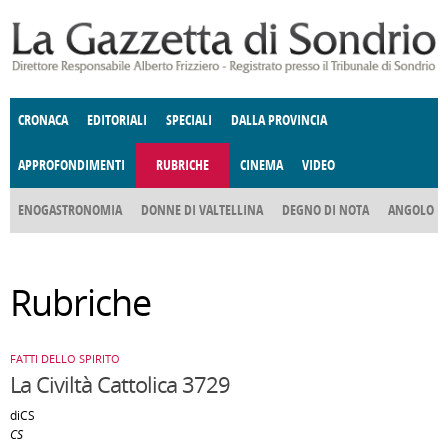
Salta al contenuto principale
CRONACA
EDITORIALI
SPECIALI
DALLA PROVINCIA
APPROFONDIMENTI
RUBRICHE
CINEMA
VIDEO
SOCIETÀ
ENOGASTRONOMIA
COSTUME
DONNE DI VALTELLINA
ECONOMIA
GIUSTIZIA
DEGNO DI NOTA
TERRITORIO
CULTURA
ANGOLO
E SPETTACOLI
DELLE IDEE
FATTI DELLO SPIRITO
POLITICA
CCCVA
Rubriche
FATTI DELLO SPIRITO
La Civiltà Cattolica 3729
diCS
CS