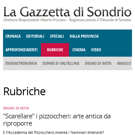
Salta al contenuto principale
CRONACA
EDITORIALI
SPECIALI
DALLA PROVINCIA
APPROFONDIMENTI
RUBRICHE
CINEMA
VIDEO
SOCIETÀ
ENOGASTRONOMIA
COSTUME
DONNE DI VALTELLINA
ECONOMIA
GIUSTIZIA
DEGNO DI NOTA
TERRITORIO
CULTURA
ANGOLO
E SPETTACOLI
DELLE IDEE
FATTI DELLO SPIRITO
POLITICA
CCCVA
Rubriche
DEGNO DI NOTA
“Scarellare” i pizzoccheri: arte antica da
riproporre
E l?Accademia del Pizzocchero inventa i ?seminari itineranti?