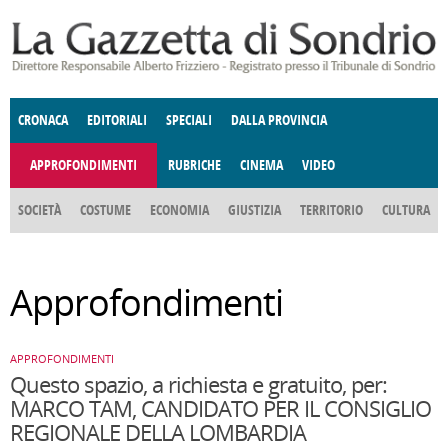
Salta al contenuto principale
CRONACA
EDITORIALI
SPECIALI
DALLA PROVINCIA
APPROFONDIMENTI
RUBRICHE
CINEMA
VIDEO
SOCIETÀ
COSTUME
ECONOMIA
GIUSTIZIA
TERRITORIO
CULTURA
E SPETTACOLI
ENOGASTRONOMIA
POLITICA
DONNE DI VALTELLINA
DEGNO DI NOTA
ANGOLO
Approfondimenti
DELLE IDEE
FATTI DELLO SPIRITO
CCCVA
APPROFONDIMENTI
Questo spazio, a richiesta e gratuito, per:
MARCO TAM, CANDIDATO PER IL CONSIGLIO
REGIONALE DELLA LOMBARDIA