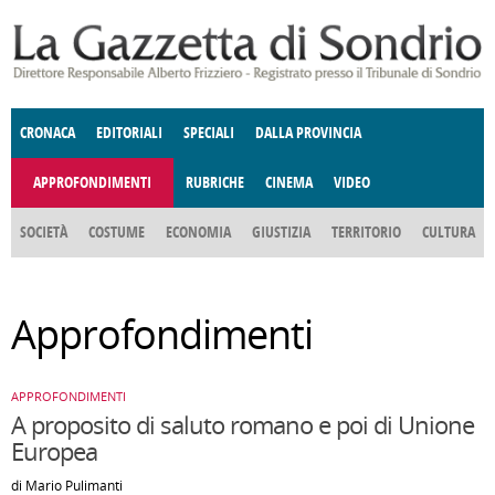
Salta al contenuto principale
CRONACA
EDITORIALI
SPECIALI
DALLA PROVINCIA
APPROFONDIMENTI
RUBRICHE
CINEMA
VIDEO
SOCIETÀ
COSTUME
ECONOMIA
GIUSTIZIA
TERRITORIO
CULTURA
E SPETTACOLI
ENOGASTRONOMIA
POLITICA
DONNE DI VALTELLINA
DEGNO DI NOTA
ANGOLO
Approfondimenti
DELLE IDEE
FATTI DELLO SPIRITO
CCCVA
APPROFONDIMENTI
A proposito di saluto romano e poi di Unione
Europea
di Mario Pulimanti