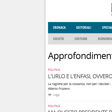
Salta al contenuto principale
CRONACA
EDITORIALI
SPECIA
SOCIETÀ
COSTUME
ECONOMI
ENOGASTRONOMIA
DONNE DI VALT
Approfondiment
POLITICA
L'URLO E L'ENFASI, OVVERO
La ragione per la sostanza, non per i decibel - B
Alberto Frizziero
Leggi
POLITICA