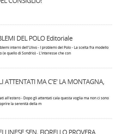
EL CONSIGLIO!
BLEMI DEL POLO Editoriale
oblemi interni dell'Ulivo - I problemi del Polo - La scelta fra modello
 (e quello di Sondrio) - L'interesse che con
LI ATTENTATI MA C'E' LA MONTAGNA,
ati all'estero - Dopo gli attentati cala questa voglia ma non ci sono
coprire la serenità della m
TELLINESE SEN. FIORELLO PROVERA