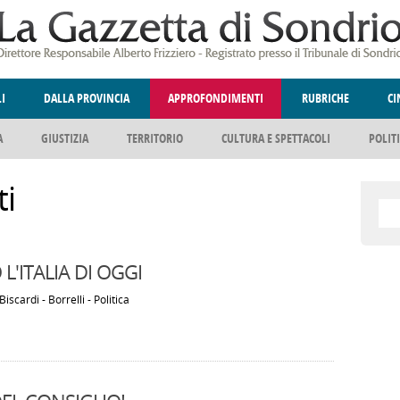
LI
DALLA PROVINCIA
APPROFONDIMENTI
RUBRICHE
C
A
GIUSTIZIA
TERRITORIO
CULTURA E SPETTACOLI
POLIT
ELLINA
DEGNO DI NOTA
ANGOLO DELLE IDEE
FATTI DELLO SPI
i
 L'ITALIA DI OGGI
iscardi - Borrelli - Politica