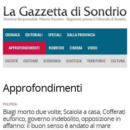
Salta al contenuto principale
CRONACA
EDITORIALI
SPECIALI
DALLA PROVINCIA
APPROFONDIMENTI
RUBRICHE
CINEMA
VIDEO
SOCIETÀ
COSTUME
ECONOMIA
GIUSTIZIA
TERRITORIO
CULTURA
E SPETTACOLI
ENOGASTRONOMIA
POLITICA
DONNE DI VALTELLINA
DEGNO DI NOTA
ANGOLO
Approfondimenti
DELLE IDEE
FATTI DELLO SPIRITO
CCCVA
POLITICA
Biagi morto due volte, Scaiola a casa, Cofferati
euforico, governo indebolito, opposizione in
affanno: il buon senso é andato al mare