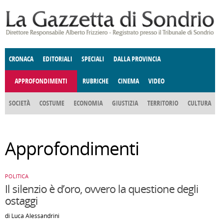
Salta al contenuto principale
CRONACA
EDITORIALI
SPECIALI
DALLA PROVINCIA
APPROFONDIMENTI
RUBRICHE
CINEMA
VIDEO
SOCIETÀ
COSTUME
ECONOMIA
GIUSTIZIA
TERRITORIO
CULTURA
E SPETTACOLI
ENOGASTRONOMIA
POLITICA
DONNE DI VALTELLINA
DEGNO DI NOTA
ANGOLO
Approfondimenti
DELLE IDEE
FATTI DELLO SPIRITO
CCCVA
POLITICA
Il silenzio è d’oro, ovvero la questione degli
ostaggi
di Luca Alessandrini