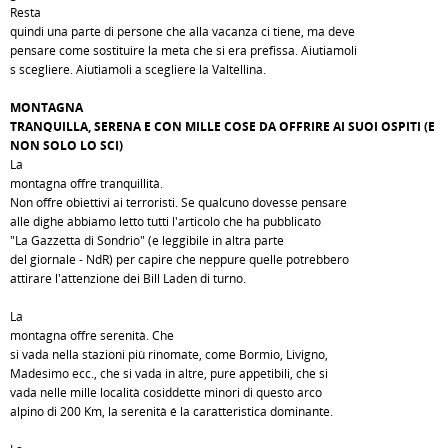
Resta
quindi una parte di persone che alla vacanza ci tiene, ma deve
pensare come sostituire la meta che si era prefissa. Aiutiamoli
s scegliere. Aiutiamoli a scegliere la Valtellina.
MONTAGNA
TRANQUILLA, SERENA E CON MILLE COSE DA OFFRIRE AI SUOI OSPITI (E
NON SOLO LO SCI)
La
montagna offre tranquillità.
Non offre obiettivi ai terroristi. Se qualcuno dovesse pensare
alle dighe abbiamo letto tutti l'articolo che ha pubblicato
"La Gazzetta di Sondrio" (e leggibile in altra parte
del giornale - NdR) per capire che neppure quelle potrebbero
attirare l'attenzione dei Bill Laden di turno.
La
montagna offre serenità. Che
si vada nella stazioni più rinomate, come Bormio, Livigno,
Madesimo ecc., che si vada in altre, pure appetibili, che si
vada nelle mille località cosiddette minori di questo arco
alpino di 200 Km, la serenità é la caratteristica dominante.