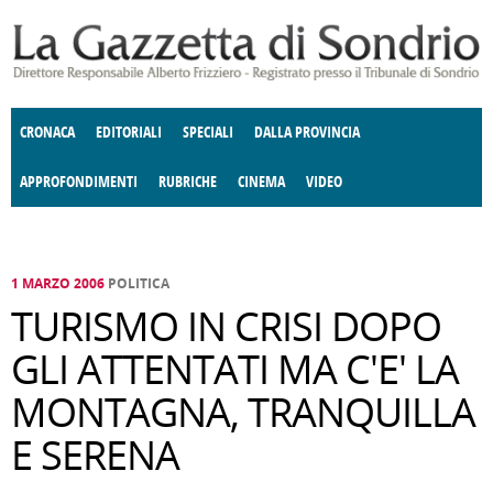
Salta al contenuto principale
CRONACA
EDITORIALI
SPECIALI
DALLA PROVINCIA
APPROFONDIMENTI
RUBRICHE
CINEMA
VIDEO
SOCIETÀ
ENOGASTRONOMIA
COSTUME
DONNE DI VALTELLINA
ECONOMIA
GIUSTIZIA
DEGNO DI NOTA
TERRITORIO
CULTURA
ANGOLO
E SPETTACOLI
DELLE IDEE
FATTI DELLO SPIRITO
POLITICA
CCCVA
1 MARZO 2006
POLITICA
TURISMO IN CRISI DOPO
GLI ATTENTATI MA C'E' LA
MONTAGNA, TRANQUILLA
E SERENA