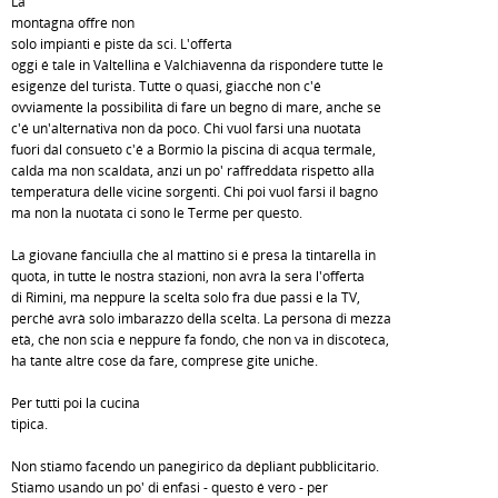
La
montagna offre non
solo impianti e piste da sci. L'offerta
oggi é tale in Valtellina e Valchiavenna da rispondere tutte le
esigenze del turista. Tutte o quasi, giacché non c'é
ovviamente la possibilità di fare un begno di mare, anche se
c'é un'alternativa non da poco. Chi vuol farsi una nuotata
fuori dal consueto c'é a Bormio la piscina di acqua termale,
calda ma non scaldata, anzi un po' raffreddata rispetto alla
temperatura delle vicine sorgenti. Chi poi vuol farsi il bagno
ma non la nuotata ci sono le Terme per questo.
La giovane fanciulla che al mattino si é presa la tintarella in
quota, in tutte le nostra stazioni, non avrà la sera l'offerta
di Rimini, ma neppure la scelta solo fra due passi e la TV,
perché avrà solo imbarazzo della scelta. La persona di mezza
età, che non scia e neppure fa fondo, che non va in discoteca,
ha tante altre cose da fare, comprese gite uniche.
Per tutti poi la cucina
tipica.
Non stiamo facendo un panegirico da dèpliant pubblicitario.
Stiamo usando un po' di enfasi - questo é vero - per