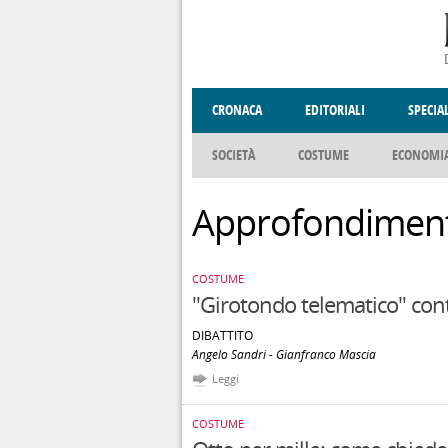
Salta al contenuto principale
CRONACA
EDITORIALI
SPECIA
SOCIETÀ
COSTUME
ECONOMI
ENOGASTRONOMIA
DONNE DI VALT
Approfondiment
COSTUME
"Girotondo telematico" contr
DIBATTITO
Angelo Sandri - Gianfranco Mascia
Leggi
COSTUME