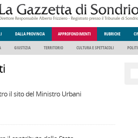
LI
DALLA PROVINCIA
APPROFONDIMENTI
RUBRICHE
C
A
GIUSTIZIA
TERRITORIO
CULTURA E SPETTACOLI
POLIT
ELLINA
DEGNO DI NOTA
ANGOLO DELLE IDEE
FATTI DELLO SPI
i
o il sito del Ministro Urbani