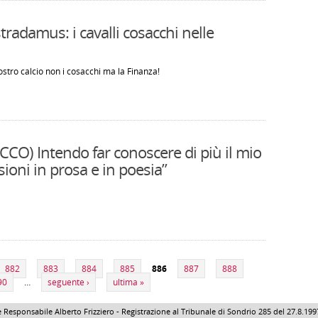
stradamus: i cavalli cosacchi nelle
ostro calcio non i cosacchi ma la Finanza!
CCO) Intendo far conoscere di più il mio
ioni in prosa e in poesia”
882
883
884
885
886
887
888
90
…
seguente ›
ultima »
 Responsabile Alberto Frizziero - Registrazione al Tribunale di Sondrio 285 del 27.8.1997 - 