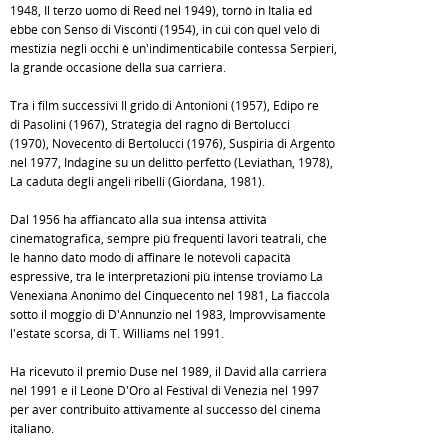
1948, Il terzo uomo di Reed nel 1949), tornò in Italia ed
ebbe con Senso di Visconti (1954), in cui con quel velo di
mestizia negli occhi è un'indimenticabile contessa Serpieri,
la grande occasione della sua carriera.
Tra i film successivi Il grido di Antonioni (1957), Edipo re
di Pasolini (1967), Strategia del ragno di Bertolucci
(1970), Novecento di Bertolucci (1976), Suspiria di Argento
nel 1977, Indagine su un delitto perfetto (Leviathan, 1978),
La caduta degli angeli ribelli (Giordana, 1981).
Dal 1956 ha affiancato alla sua intensa attività
cinematografica, sempre più frequenti lavori teatrali, che
le hanno dato modo di affinare le notevoli capacità
espressive, tra le interpretazioni più intense troviamo La
Venexiana Anonimo del Cinquecento nel 1981, La fiaccola
sotto il moggio di D'Annunzio nel 1983, Improvvisamente
l'estate scorsa, di T. Williams nel 1991.
Ha ricevuto il premio Duse nel 1989, il David alla carriera
nel 1991 e il Leone D'Oro al Festival di Venezia nel 1997
per aver contribuito attivamente al successo del cinema
italiano.