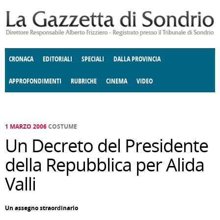
Salta al contenuto principale
CRONACA
EDITORIALI
SPECIALI
DALLA PROVINCIA
APPROFONDIMENTI
RUBRICHE
CINEMA
VIDEO
SOCIETÀ
ENOGASTRONOMIA
COSTUME
DONNE DI VALTELLINA
ECONOMIA
GIUSTIZIA
DEGNO DI NOTA
TERRITORIO
CULTURA
ANGOLO
E SPETTACOLI
DELLE IDEE
FATTI DELLO SPIRITO
POLITICA
CCCVA
1 MARZO 2006
COSTUME
Un Decreto del Presidente
della Repubblica per Alida
Valli
Un assegno straordinario