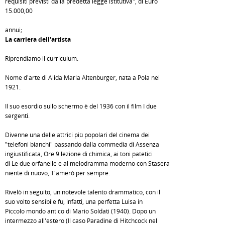
requisiti previsti dalla predetta legge istitutiva", di Euro
15.000,00
annui;
La carriera dell'artista
Riprendiamo il curriculum.
Nome d'arte di Alida Maria Altenburger, nata a Pola nel
1921.
Il suo esordio sullo schermo è del 1936 con il film I due
sergenti.
Divenne una delle attrici più popolari del cinema dei
"telefoni bianchi" passando dalla commedia di Assenza
ingiustificata, Ore 9 lezione di chimica, ai toni patetici
di Le due orfanelle e al melodramma moderno con Stasera
niente di nuovo, T'amerò per sempre.
Rivelò in seguito, un notevole talento drammatico, con il
suo volto sensibile fu, infatti, una perfetta Luisa in
Piccolo mondo antico di Mario Soldati (1940). Dopo un
intermezzo all'estero (Il caso Paradine di Hitchcock nel