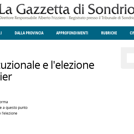
LI
DALLA PROVINCIA
APPROFONDIMENTI
RUBRICHE
C
ELLINA
A
GIUSTIZIA
DEGNO DI NOTA
TERRITORIO
ANGOLO DELLE IDEE
CULTURA E SPETTACOLI
FATTI DELLO SPI
POLIT
uzionale e l'elezione
ier
forma
he a questo punto
e l’elezione