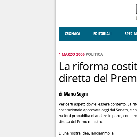
Salta al contenuto principale
CRONACA
EDITORIALI
SPECIA
SOCIETÀ
ENOGASTRONOMIA
COSTUME
DONNE DI VALT
ECONOMI
1 MARZO 2006
POLITICA
La riforma costit
diretta del Prem
di Mario Segni
Per certi aspetti dovrei essere contento. La ri
costituzionale approvata oggi dal Senato, e c
ha forti probabilità di andare in porto, contien
diretta del Primo ministro.
E’ una nostra idea, lanciammo la