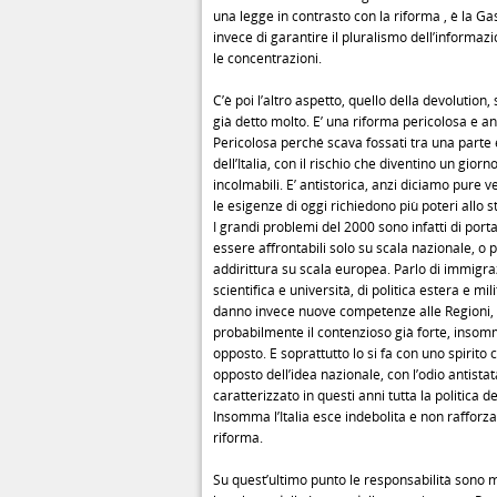
una legge in contrasto con la riforma , è la Ga
invece di garantire il pluralismo dell’informaz
le concentrazioni.
C’è poi l’altro aspetto, quello della devolution,
già detto molto. E’ una riforma pericolosa e ant
Pericolosa perché scava fossati tra una parte e
dell’Italia, con il rischio che diventino un giorn
incolmabili. E’ antistorica, anzi diciamo pure 
le esigenze di oggi richiedono più poteri allo s
I grandi problemi del 2000 sono infatti di porta
essere affrontabili solo su scala nazionale, o 
addirittura su scala europea. Parlo di immigraz
scientifica e università, di politica estera e mili
danno invece nuove competenze alle Regioni,
probabilmente il contenzioso già forte, insom
opposto. E soprattutto lo si fa con uno spirito c
opposto dell’idea nazionale, con l’odio antista
caratterizzato in questi anni tutta la politica d
Insomma l’Italia esce indebolita e non rafforz
riforma.
Su quest’ultimo punto le responsabilità sono m