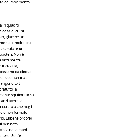
arte del movimento
a in quadro
 casa di cui si
to, giacché un
amente è molto più
i esercitare un
ropoteri. Non è
to esattamente
liticizzata,
i passano da cinque
no i due nominati
vengono tolti
pratutto la
mente squilibrato su
 anzi avere le
ncora più che negli
ero e non formale
eno. Ebbene proprio
 il ben noto
isivi nelle mani
ettere. Se c’è