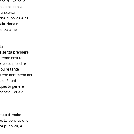
hé l’Ulivo ha la
trazione con la
lla scorsa
ione pubblica e ha
stituzionale
 senza ampi
ta
, e senza prendere
 avrebbe dovuto
lo sbaglio, dire
ibuire tante
vviene nemmeno nei
o di Pirani
i questo genere
dentro il quale
enuto di molte
to. La conclusione
ne pubblica, e