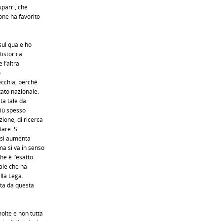
sparri, che
ione ha favorito
 sul quale ho
istorica.
 l’altra
o
vecchia, perché
tato nazionale.
ta tale da
più spesso
ione, di ricerca
tare. Si
 si aumenta
ma si va in senso
he è l’esatto
tale che ha
ella Lega.
ata da questa
olte e non tutta