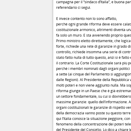
campagna per il “sindaco d’Italia”, e buona p
referendario ci seguì.
E invece contento non lo sono affatto,
perché ogni grande riforma deve essere calat
costituzionale armonico, altrimenti diventa una
fa solo un muro. E sta avvenendo proprio ques
Primo ministro eletto direttamente, che logic
forte, richiede una rete di garanzie in grado d
controllo, richiede insomma una serie di cont
stato fatto nulla di tutto questo, anzi si è fat
il contrario. La Corte Costituzionale sarà più po
perché i membri nominati dagli organi politic
a sette (ai cinque del Parlamento si aggiungo
dalle Regioni). Al Presidente della Repubblica 
molti poteri e non viene aggiunto nulla. Ma so
riforma giunge in un Paese che è già estrema
un settore fondamentale, su cui si dovrebbero
massime garanzie: quello dell’informazione. A
organi costituzionali le garanzie di rispetto v
della democrazia vanno poste su questo terr
qui l’Italia conosce la situazione peggiore, con
fenomeno della concentrazione dei poteri telev
del Presidente del Consiglio. Lo dico a chiare l