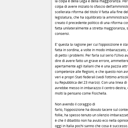
la colpa è della Lega e della maggioranza. Perc
colpa di avere iniziato lo sfascio dell’amminis
scellerata riforma del titolo V fatta alla fine de
legislatura, che ha squilibrato la amministraz
creato il precedente politico di una riforma co
fatta unilateralmente a stretta maggioranza,
consensi.
E’ questa la ragione per cui l’opposizione è sta
fatta in sordina, a volte in modo imbarazzato
di petto i problemi. Per farla sul serio l’Ulivo
dire di avere fatto un grave errore, ammettere 
apertamente agli italiani che è una pazzia attr
competenze alle Regioni, e che questo non a
veri e propri Stati federali (vedi l’ottimo articol
su Repubblica del 23 marzo). Con una linea d
avrebbe messo in imbarazzo il centro destra, 
molti la pensano come Fisichella.
Non avendo il coraggio di
farlo, l’opposizione ha dovuto tacere sul cont
follie, ha spesso tenuto un silenzio imbarazza
è che il dibattito non ha avuto eco nella opinio
oggi in Italia pochi sanno che cosa è successo.