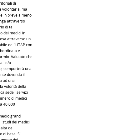
toriali di
e volontaria, ma
che in breve almeno
enga attraverso
o di tali
o dei medici in
pesa attraverso un
abile dell'UTAP con
subordinata e
armio. Valutato che
ali e/o
oro, comporterà una
nte dovendo il
a ad una
la volontà della
ca sede i servizi
umero di medici
 a 40.000
 medio grandi
 studi dei medici
ealtà dei
o di base. Si
tamento dei