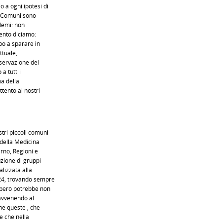
 a ogni ipotesi di
li Comuni sono
lemi: non
ento diciamo:
mbo a sparare in
ttuale,
nservazione del
a tutti i
ma della
ttento ai nostri
tri piccoli comuni
della Medicina
rno, Regioni e
uzione di gruppi
alizzata alla
 24, trovando sempre
 però potrebbe non
ravvenendo al
che queste , che
e che nella