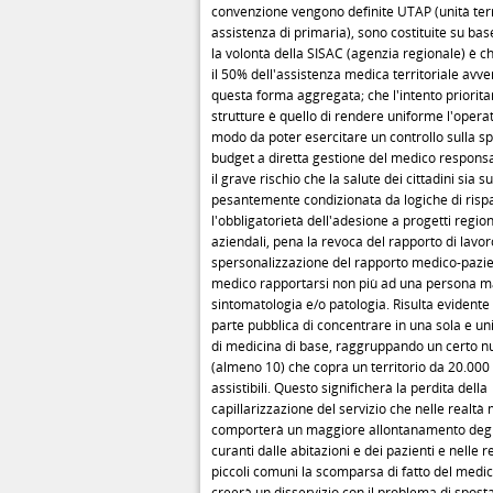
convenzione vengono definite UTAP (unità terri
assistenza di primaria), sono costituite su bas
la volontà della SISAC (agenzia regionale) è 
il 50% dell'assistenza medica territoriale avv
questa forma aggregata; che l'intento prioritari
strutture è quello di rendere uniforme l'operat
modo da poter esercitare un controllo sulla s
budget a diretta gestione del medico respons
il grave rischio che la salute dei cittadini sia 
pesantemente condizionata da logiche di risp
l'obbligatorietà dell'adesione a progetti region
aziendali, pena la revoca del rapporto di lav
spersonalizzazione del rapporto medico-pazie
medico rapportarsi non più ad una persona m
sintomatologia e/o patologia. Risulta evidente 
parte pubblica di concentrare in una sola e uni
di medicina di base, raggruppando un certo n
(almeno 10) che copra un territorio da 20.000
assistibili. Questo significherà la perdita della
capillarizzazione del servizio che nelle realtà
comporterà un maggiore allontanamento degli
curanti dalle abitazioni e dei pazienti e nelle r
piccoli comuni la scomparsa di fatto del medic
creerà un disservizio con il problema di spos