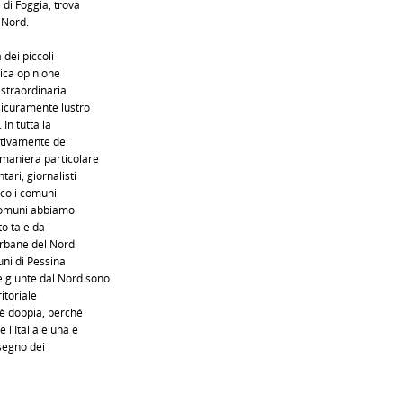
di Foggia, trova
 Nord.
 dei piccoli
lica opinione
à straordinaria
sicuramente lustro
 In tutta la
itivamente dei
 maniera particolare
ari, giornalisti
ccoli comuni
i comuni abbiamo
to tale da
 urbane del Nord
uni di Pessina
 giunte dal Nord sono
itoriale
 è doppia, perché
 l'Italia è una e
 segno dei