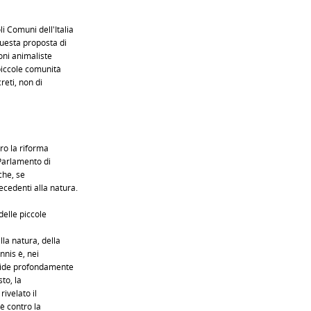
i Comuni dell'Italia
questa proposta di
oni animaliste
 piccole comunità
reti, non di
ro la riforma
 Parlamento di
che, se
cedenti alla natura.
delle piccole
la natura, della
nnis è, nei
ncide profondamente
sto, la
rivelato il
 è contro la