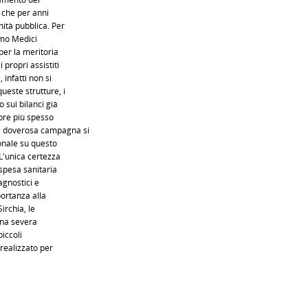
a che per anni
ità pubblica. Per
omo Medici
per la meritoria
 propri assistiti
 infatti non si
ueste strutture, i
 sui bilanci già
mpre più spesso
a doverosa campagna si
onale su questo
 L'unica certezza
 spesa sanitaria
agnostici e
ortanza alla
irchia, le
una severa
piccoli
 realizzato per