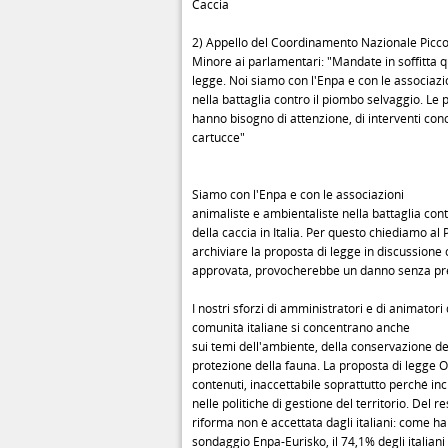
Caccia
2) Appello del Coordinamento Nazionale Piccol
Minore ai parlamentari: "Mandate in soffitta 
legge. Noi siamo con l'Enpa e con le associazi
nella battaglia contro il piombo selvaggio. Le
hanno bisogno di attenzione, di interventi conc
cartucce"
Siamo con l'Enpa e con le associazioni
animaliste e ambientaliste nella battaglia cont
della caccia in Italia. Per questo chiediamo al
archiviare la proposta di legge in discussione 
approvata, provocherebbe un danno senza pre
I nostri sforzi di amministratori e di animatori 
comunità italiane si concentrano anche
sui temi dell'ambiente, della conservazione del
protezione della fauna. La proposta di legge O
contenuti, inaccettabile soprattutto perché i
nelle politiche di gestione del territorio. Del re
riforma non è accettata dagli italiani: come ha 
sondaggio Enpa-Eurisko, il 74,1% degli italiani