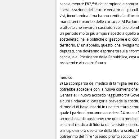
caccia mentre l'82,5% del campione è contrario
liberalizzazione del settore venatorio. I picco
vivi, incontaminati ma hanno centinaia di prob
mandateci il piombo delle cartucce. Al Parlam
piuttosto che inviarci i cacciatori col loro pio
un periodo molto più ampio rispetto a quello a
sosteneteci nelle politiche di gestione e di co
territorio. E' un appello, questo, che rivolgiamo 
deputati, che dovranno esprimersi sulla rifor
caccia, e al Presidente della Repubblica, così a
problemi e al nostro futuro.
medico
3) La scomparsa del medico di famiglia nei nos
potrebbe accadere con la nuova convenzione 
Generale. Il nuovo accordo raggiunto tra Gove
alcuni sindacati di categoria prevede la costit
di medici di base inseriti in una struttura centr
quale i pazienti potranno accedere 24 ore su
un medico a disposizione; che questo medico
essere il medico di fiducia dell'assistito, cont
principio sinora operante della libera scelta; 
potremmo definire "pseudo pronto soccorso" 