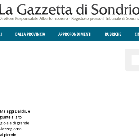
LI
DALLA PROVINCIA
APPROFONDIMENTI
RUBRICHE
C
ELLINA
A
GIUSTIZIA
DEGNO DI NOTA
TERRITORIO
ANGOLO DELLE IDEE
CULTURA E SPETTACOLI
FATTI DELLO SPI
POLIT
 Malaggi Dalido, e
iunte al sito
i gioia e di grande
o Mezzogiorno
dal piccolo