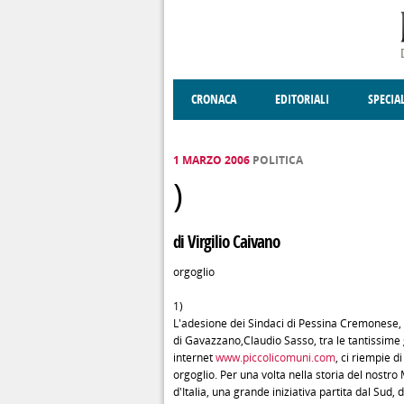
Salta al contenuto principale
CRONACA
EDITORIALI
SPECIA
SOCIETÀ
ENOGASTRONOMIA
COSTUME
DONNE DI VALT
ECONOMI
1 MARZO 2006
POLITICA
)
di Virgilio Caivano
orgoglio
1)
L'adesione dei Sindaci di Pessina Cremonese,
di Gavazzano,Claudio Sasso, tra le tantissime g
internet
www.piccolicomuni.com
, ci riempie d
orgoglio. Per una volta nella storia del nostr
d'Italia, una grande iniziativa partita dal Sud, 