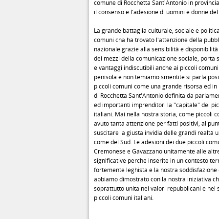
comune di Rocchetta Sant'Antonio in provincia 
il consenso e l'adesione di uomini e donne del
La grande battaglia culturale, sociale e politica
comuni cha ha trovato l'attenzione della pubb
nazionale grazie alla sensibilità e disponibilit
dei mezzi della comunicazione sociale, porta 
e vantaggi indiscutibili anche ai piccoli comuni.
penisola e non temiamo smentite si parla pos
piccoli comuni come una grande risorsa ed in
di Rocchetta Sant'Antonio definita da parlament
ed importanti imprenditori la "capitale" dei pi
italiani. Mai nella nostra storia, come piccol
avuto tanta attenzione per fatti positivi, al pun
suscitare la giusta invidia delle grandi realtà
come del Sud. Le adesioni dei due piccoli com
Cremonese e Gavazzano unitamente alle altre
significative perché inserite in un contesto terr
fortemente leghista e la nostra soddisfazione
abbiamo dimostrato con la nostra iniziativa che
soprattutto unita nei valori repubblicani e nel
piccoli comuni italiani.