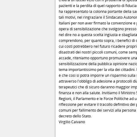
pazienti e la perdita di quel rapporto di fiduci
ha rappresentato la colonna portante della san
tali motivi, nel ringraziare il Sindacato Auton
Italiani per non aver firmato la convenzione e 
opera di sensibilizazione che svolgono presso i
nel dire no a questa scelta ingiusta e sbagliata,
comprendono, per quanto sopra, i benefici di q
cui costi potrebbero nel futuro ricadere proprio
disastrati dei nostri piccoli comuni, come se
accade, riteniamo opportuno promuovere un
sensibilizzazione della pubblica opinione nazi
tema importantissimo per la vita dei cittadini.
è che così si potrà imporre un risparmio sulla
attraverso l'obbligo di adesione a protocolli di
terapeutici che di sicuro daranno maggior imp
finanza e non alla salute. Invitiamo il Ministro S
Regioni, il Parlamento e le Forze Politiche ad 
riflessione per evitare il tracollo definitivo dei 
comuni per fallimento dei servizi alla persona
decreto dello Stato.
Virgilio Caivano