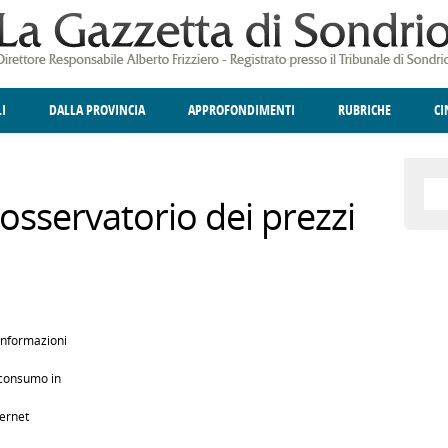
LI
DALLA PROVINCIA
APPROFONDIMENTI
RUBRICHE
C
ELLINA
A
GIUSTIZIA
DEGNO DI NOTA
TERRITORIO
ANGOLO DELLE IDEE
CULTURA E SPETTACOLI
FATTI DELLO SPI
POLIT
'osservatorio dei prezzi
 informazioni
o consumo in
ternet