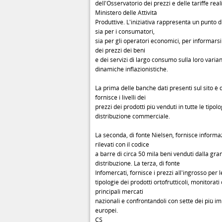
dell'Osservatorio dei prezzi e delle tariffe real
Ministero delle Attività
Produttive. L'iniziativa rappresenta un punto d
sia per i consumatori,
sia per gli operatori economici, per informars
dei prezzi dei beni
e dei servizi di largo consumo sulla loro varian
dinamiche inflazionistiche.
La prima delle banche dati presenti sul sito è 
fornisce i livelli dei
prezzi dei prodotti più venduti in tutte le tipolo
distribuzione commerciale.
La seconda, di fonte Nielsen, fornisce informaz
rilevati con il codice
a barre di circa 50 mila beni venduti dalla gra
distribuzione. La terza, di fonte
Infomercati, fornisce i prezzi all'ingrosso per 
tipologie dei prodotti ortofrutticoli, monitora
principali mercati
nazionali e confrontandoli con sette dei più i
europei.
CS