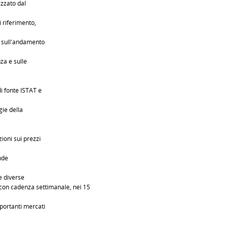
izzato dal
i riferimento,
i sull'andamento
za e sulle
di fonte ISTAT e
gie della
ioni sui prezzi
nde
le diverse
ti con cadenza settimanale, nei 15
mportanti mercati