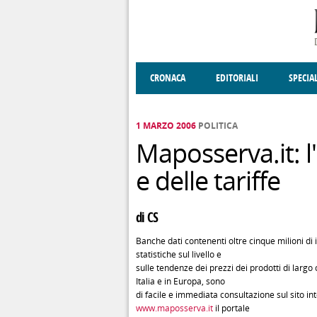
Salta al contenuto principale
CRONACA
EDITORIALI
SPECIA
SOCIETÀ
ENOGASTRONOMIA
COSTUME
DONNE DI VALT
ECONOMI
1 MARZO 2006
POLITICA
Maposserva.it: l
e delle tariffe
di CS
Banche dati contenenti oltre cinque milioni di
statistiche sul livello e
sulle tendenze dei prezzi dei prodotti di larg
Italia e in Europa, sono
di facile e immediata consultazione sul sito in
www.maposserva.it
il portale