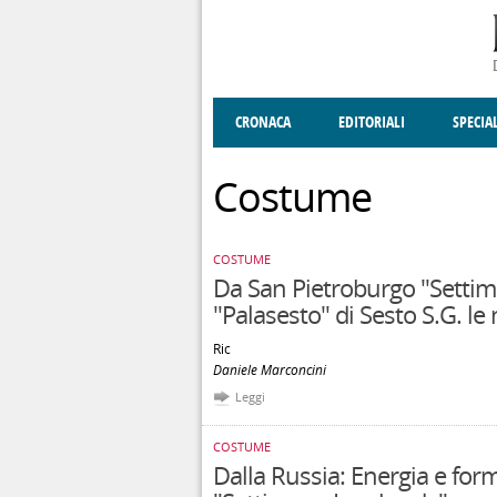
Salta al contenuto principale
CRONACA
EDITORIALI
SPECIA
SOCIETÀ
ENOGASTRONOMIA
COSTUME
DONNE DI VALT
ECONOMI
Costume
COSTUME
Da San Pietroburgo "Settima
"Palasesto" di Sesto S.G. le 
Ric
Daniele Marconcini
Leggi
COSTUME
Dalla Russia: Energia e form