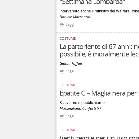
"Settimana Lombarda"
Intervenuto anche il ministro del Welfare Rob
Daniele Marconcini
Leggi
COSTUME
La partoriente di 67 anni:
possibile, è moralmente lec
Gianni Toffali
Leggi
COSTUME
Epatite C – Maglia nera per l’
Riceviamo e pubblichiamo:
Massimiliano Conforti (x)
Leggi
COSTUME
Venti regole per un uso cor