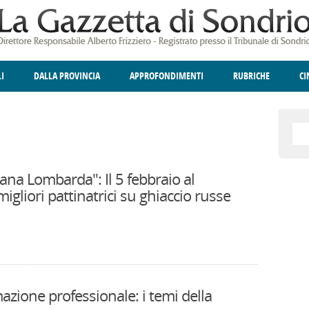
LI
DALLA PROVINCIA
APPROFONDIMENTI
RUBRICHE
C
ELLINA
A
GIUSTIZIA
DEGNO DI NOTA
TERRITORIO
ANGOLO DELLE IDEE
CULTURA E SPETTACOLI
FATTI DELLO SPI
POLIT
na Lombarda": Il 5 febbraio al
migliori pattinatrici su ghiaccio russe
azione professionale: i temi della