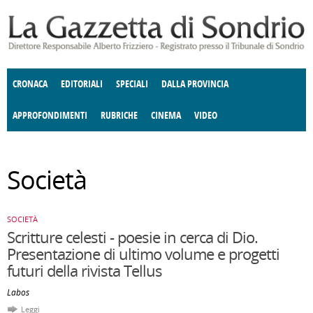
Salta al contenuto principale
CRONACA
EDITORIALI
SPECIALI
DALLA PROVINCIA
APPROFONDIMENTI
RUBRICHE
CINEMA
VIDEO
ENOGASTRONOMIA
SOCIETÀ
COSTUME
DONNE DI VALTELLINA
ECONOMIA
GIUSTIZIA
DEGNO DI NOTA
TERRITORIO
ANGOLO
Società
DELLE IDEE
CULTURA E SPETTACOLI
FATTI DELLO SPIRITO
POLITICA
CCCVA
SOCIETÀ
Scritture celesti - poesie in cerca di Dio.
Presentazione di ultimo volume e progetti
futuri della rivista Tellus
Labos
Leggi