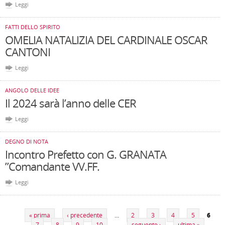
Leggi
FATTI DELLO SPIRITO
OMELIA NATALIZIA DEL CARDINALE OSCAR
CANTONI
Leggi
ANGOLO DELLE IDEE
Il 2024 sarà l’anno delle CER
Leggi
DEGNO DI NOTA
Incontro Prefetto con G. GRANATA
”Comandante VV.FF.
Leggi
Pagine
« prima
‹ precedente
…
2
3
4
5
6
7
8
9
10
…
seguente ›
ultima »