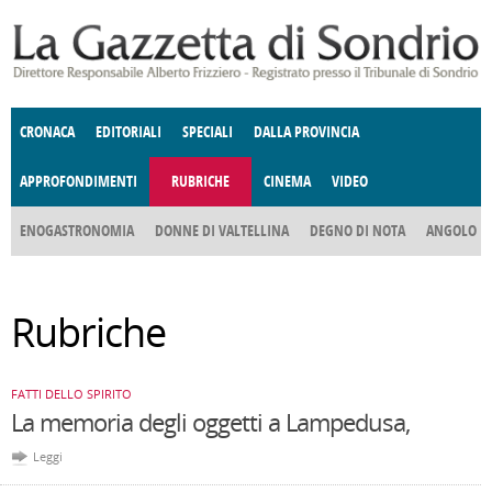
Salta al contenuto principale
CRONACA
EDITORIALI
SPECIALI
DALLA PROVINCIA
APPROFONDIMENTI
RUBRICHE
CINEMA
VIDEO
SOCIETÀ
ENOGASTRONOMIA
COSTUME
DONNE DI VALTELLINA
ECONOMIA
GIUSTIZIA
DEGNO DI NOTA
TERRITORIO
CULTURA
ANGOLO
E SPETTACOLI
DELLE IDEE
FATTI DELLO SPIRITO
POLITICA
CCCVA
Rubriche
FATTI DELLO SPIRITO
La memoria degli oggetti a Lampedusa,
Leggi