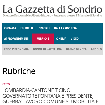
Salta al contenuto principale
CRONACA
EDITORIALI
SPECIALI
DALLA PROVINCIA
APPROFONDIMENTI
RUBRICHE
CINEMA
VIDEO
SOCIETÀ
ENOGASTRONOMIA
COSTUME
DONNE DI VALTELLINA
ECONOMIA
GIUSTIZIA
DEGNO DI NOTA
TERRITORIO
CULTURA
ANGOLO
E SPETTACOLI
DELLE IDEE
FATTI DELLO SPIRITO
POLITICA
CCCVA
Rubriche
CCCVA
LOMBARDIA-CANTONE TICINO.
GOVERNATORE FONTANA E PRESIDENTE
GUERRA: LAVORO COMUNE SU MOBILITÀ E