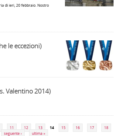
 di ieri, 20 febbraio. Nostro
che le eccezioni)
 s. Valentino 2014)
11
12
13
14
15
16
17
18
seguente ›
ultima »