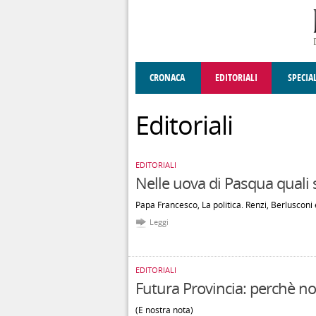
Salta al contenuto principale
CRONACA
EDITORIALI
SPECIA
SOCIETÀ
ENOGASTRONOMIA
COSTUME
DONNE DI VALT
ECONOMI
Editoriali
EDITORIALI
Nelle uova di Pasqua quali 
Papa Francesco, La politica. Renzi, Berlusconi
Leggi
EDITORIALI
Futura Provincia: perchè non
(E nostra nota)