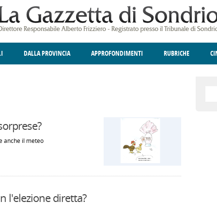
LI
DALLA PROVINCIA
APPROFONDIMENTI
RUBRICHE
C
ELLINA
A
GIUSTIZIA
DEGNO DI NOTA
TERRITORIO
ANGOLO DELLE IDEE
CULTURA E SPETTACOLI
FATTI DELLO SPI
POLIT
sorprese?
 e anche il meteo
 l'elezione diretta?