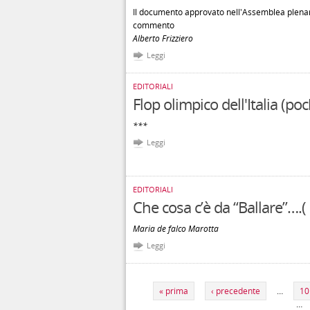
Il documento approvato nell'Assemblea plenaria
commento
Alberto Frizziero
Leggi
EDITORIALI
Flop olimpico dell'Italia (po
***
Leggi
EDITORIALI
Che cosa c’è da “Ballare”….(
Maria de falco Marotta
Leggi
Pagine
« prima
‹ precedente
…
10
…