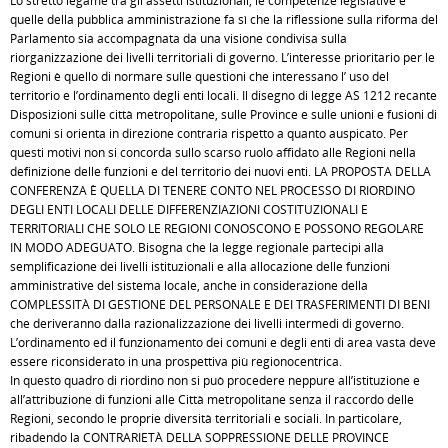
Lo stretto legame tra gli assetti istituzionali, le competenze legislative e
quelle della pubblica amministrazione fa sì che la riflessione sulla riforma del
Parlamento sia accompagnata da una visione condivisa sulla
riorganizzazione dei livelli territoriali di governo. L’interesse prioritario per le
Regioni è quello di normare sulle questioni che interessano l’ uso del
territorio e l’ordinamento degli enti locali. Il disegno di legge AS 1212 recante
Disposizioni sulle città metropolitane, sulle Province e sulle unioni e fusioni di
comuni si orienta in direzione contraria rispetto a quanto auspicato. Per
questi motivi non si concorda sullo scarso ruolo affidato alle Regioni nella
definizione delle funzioni e del territorio dei nuovi enti. LA PROPOSTA DELLA
CONFERENZA È QUELLA DI TENERE CONTO NEL PROCESSO DI RIORDINO
DEGLI ENTI LOCALI DELLE DIFFERENZIAZIONI COSTITUZIONALI E
TERRITORIALI CHE SOLO LE REGIONI CONOSCONO E POSSONO REGOLARE
IN MODO ADEGUATO. Bisogna che la legge regionale partecipi alla
semplificazione dei livelli istituzionali e alla allocazione delle funzioni
amministrative del sistema locale, anche in considerazione della
COMPLESSITÀ DI GESTIONE DEL PERSONALE E DEI TRASFERIMENTI DI BENI
che deriveranno dalla razionalizzazione dei livelli intermedi di governo.
L’ordinamento ed il funzionamento dei comuni e degli enti di area vasta deve
essere riconsiderato in una prospettiva più regionocentrica.
In questo quadro di riordino non si può procedere neppure all’istituzione e
all’attribuzione di funzioni alle Città metropolitane senza il raccordo delle
Regioni, secondo le proprie diversità territoriali e sociali. In particolare,
ribadendo la CONTRARIETÀ DELLA SOPPRESSIONE DELLE PROVINCE