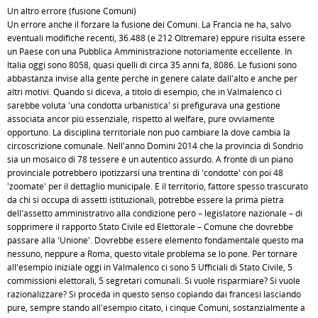
Un altro errore (fusione Comuni)
Un errore anche il forzare la fusione dei Comuni. La Francia ne ha, salvo
eventuali modifiche recenti, 36.488 (e 212 Oltremare) eppure risulta essere
un Paese con una Pubblica Amministrazione notoriamente eccellente. In
Italia oggi sono 8058, quasi quelli di circa 35 anni fa, 8086. Le fusioni sono
abbastanza invise alla gente perchè in genere calate dall'alto e anche per
altri motivi. Quando si diceva, a titolo di esempio, che in Valmalenco ci
sarebbe voluta 'una condotta urbanistica' si prefigurava una gestione
associata ancor più essenziale, rispetto al welfare, pure ovviamente
opportuno. La disciplina territoriale non può cambiare là dove cambia la
circoscrizione comunale. Nell'anno Domini 2014 che la provincia di Sondrio
sia un mosaico di 78 tessere è un autentico assurdo. A fronte di un piano
provinciale potrebbero ipotizzarsi una trentina di 'condotte' con poi 48
'zoomate' per il dettaglio municipale. E il territorio, fattore spesso trascurato
da chi si occupa di assetti istituzionali, potrebbe essere la prima pietra
dell'assetto amministrativo alla condizione però – legislatore nazionale – di
sopprimere il rapporto Stato Civile ed Elettorale – Comune che dovrebbe
passare alla 'Unione'. Dovrebbe essere elemento fondamentale questo ma
nessuno, neppure a Roma, questo vitale problema se lo pone. Per tornare
all'esempio iniziale oggi in Valmalenco ci sono 5 Ufficiali di Stato Civile, 5
commissioni elettorali, 5 segretari comunali. Si vuole risparmiare? Si vuole
razionalizzare? Si proceda in questo senso copiando dai francesi lasciando
pure, sempre stando all'esempio citato, i cinque Comuni, sostanzialmente a