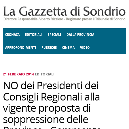
Salta al contenuto principale
CRONACA
EDITORIALI
SPECIALI
DALLA PROVINCIA
APPROFONDIMENTI
RUBRICHE
CINEMA
VIDEO
SOCIETÀ
ENOGASTRONOMIA
COSTUME
DONNE DI VALTELLINA
ECONOMIA
GIUSTIZIA
DEGNO DI NOTA
TERRITORIO
CULTURA
ANGOLO
E SPETTACOLI
DELLE IDEE
FATTI DELLO SPIRITO
POLITICA
CCCVA
21 FEBBRAIO 2014
EDITORIALI
NO dei Presidenti dei
Consigli Regionali alla
vigente proposta di
soppressione delle