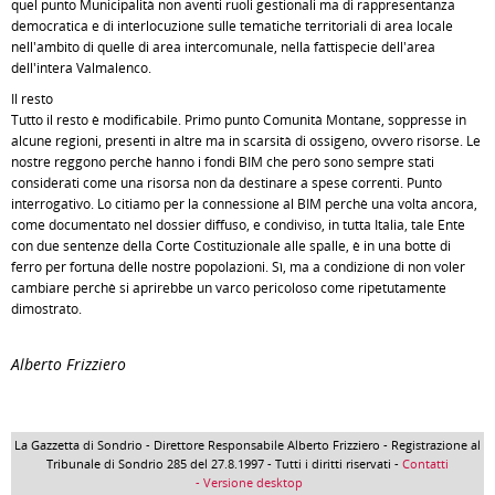
quel punto Municipalità non aventi ruoli gestionali ma di rappresentanza
democratica e di interlocuzione sulle tematiche territoriali di area locale
nell'ambito di quelle di area intercomunale, nella fattispecie dell'area
dell'intera Valmalenco.
Il resto
Tutto il resto è modificabile. Primo punto Comunità Montane, soppresse in
alcune regioni, presenti in altre ma in scarsità di ossigeno, ovvero risorse. Le
nostre reggono perchè hanno i fondi BIM che però sono sempre stati
considerati come una risorsa non da destinare a spese correnti. Punto
interrogativo. Lo citiamo per la connessione al BIM perchè una volta ancora,
come documentato nel dossier diffuso, e condiviso, in tutta Italia, tale Ente
con due sentenze della Corte Costituzionale alle spalle, è in una botte di
ferro per fortuna delle nostre popolazioni. Sì, ma a condizione di non voler
cambiare perchè si aprirebbe un varco pericoloso come ripetutamente
dimostrato.
Alberto Frizziero
La Gazzetta di Sondrio - Direttore Responsabile Alberto Frizziero - Registrazione al
Tribunale di Sondrio 285 del 27.8.1997 - Tutti i diritti riservati -
Contatti
- Versione desktop