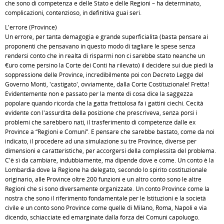
che sono di competenza e delle Stato e delle Regioni – ha determinato,
complicazioni, contenzioso, in definitiva guai seri.
L'errore (Province)
Un errore, per tanta demagogia e grande superficialità (basta pensare ai
proponenti che pensavano in questo modo di tagliare le spese senza
rendersi conto che in realtà di risparmi non ci sarebbe stato neanche un
€uro come persino la Corte dei Conti ha rilevato) il decidere sui due piedi la
soppressione delle Province, incredibilmente poi con Decreto Legge del
Governo Monti, 'castigato', ovviamente, dalla Corte Costituzionale! Fretta!
Evidentemente non è passato per la mente di cosa dice la saggezza
popolare quando ricorda che la gatta frettolosa fa i gattini ciechi. Cecità
evidente con l'assurdità della posizione che prescriveva, senza porsi i
problemi che sarebbero nati, il trasferimento di competenze dalle ex
Province a “Regioni e Comuni”. E pensare che sarebbe bastato, come da noi
indicato, il procedere ad una simulazione su tre Province, diverse per
dimensioni e caratteristiche, per accorgersi della complessità del problema.
C'è sì da cambiare, indubbiamente, ma dipende dove e come. Un conto è la
Lombardia dove la Regione ha delegato, secondo lo spirito costituzionale
originario, alle Province oltre 200 funzioni e un altro conto sono le altre
Regioni che si sono diversamente organizzate. Un conto Province come la
nostra che sono il riferimento fondamentale per le Istituzioni e la società
civile e un conto sono Province come quelle di Milano, Roma, Napoli e via
dicendo, schiacciate ed emarginate dalla forza dei Comuni capoluogo.