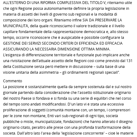
ALL’ESTERNO DI UNA RIFORMA COMPLESSIVA DEL TITOLO V, riteniamo utile
che ogni Regione possa autonomamente definire la propria legislazione in
materia di assetti dei livelli di governo sub regionali e la modalità di
composizione dei loro organi. Riteniamo infine SIA DA PRESERVARE LA
MUNICIPALITÀ, della quale riconosciamo il valore tradizionale e il livello
capillare fondamentale della rappresentazione democratica e, allo stesso
tempo, occorre riconoscere che è auspicabile e possibile configurare la
GESTIONE DEI SERVIZI SECONDO CRITERI DI EFFICIENZA ED EFFICACIA
ASSICURANDO LA NECESSARIA DIMENSIONE OTTIMA MINIMA.
L’esigenza di differenziazione territoriale e funzionale può implicare anche
una rivisitazione dell’attuale assetto delle Regioni così come previsto dal 131
della Costituzione senza però mettere in discussione – sulla base di una
visione unitaria della asimmetria – gli ordinamenti regionali speciali”.
Commento
La posizione è sostanzialmente quella da sempre sostenuta dal e sul nostro
giornale partendo dalla considerazione che l'assetto istituzionale originario
del nostro Paese si fondava e si fonda su una serie di equilibri che nel corso
del tempo sono andati modificandosi. D'un lato vi è stata una eccessiva
proliferazione di soggetti (comunità montane con, un tempo, i comprensori
per le zone non montane, Enti vari sub-regionali di ogni tipo, società
pubbliche o miste, municipalizzate, fondazioni) che hanno alterato il disegno
originario citato, peraltro alle prese con una profonda trasformazione della
società. Dall'altro lato l'area della 'legislazione concorrente' – cioè le materie