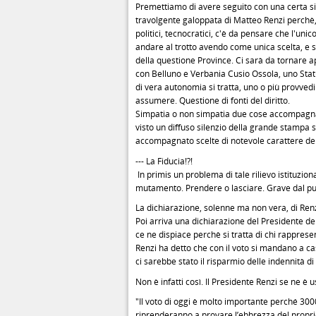
Premettiamo di avere seguito con una certa si
travolgente galoppata di Matteo Renzi perchè, 
politici, tecnocratici, c'è da pensare che l'uni
andare al trotto avendo come unica scelta, e
della questione Province. Ci sarà da tornare 
con Belluno e Verbania Cusio Ossola, uno Status
di vera autonomia si tratta, uno o più provvedim
assumere. Questione di fonti del diritto.
Simpatia o non simpatia due cose accompagnan
visto un diffuso silenzio della grande stampa 
accompagnato scelte di notevole carattere d
--- La Fiducia!?!
In primis un problema di tale rilievo istituzio
mutamento. Prendere o lasciare. Grave dal pu
La dichiarazione, solenne ma non vera, di Ren
Poi arriva una dichiarazione del Presidente de
ce ne dispiace perchè si tratta di chi rappresen
Renzi ha detto che con il voto si mandano a cas
ci sarebbe stato il risparmio delle indennità
Non è infatti così. Il Presidente Renzi se ne è
"Il voto di oggi è molto importante perché 300
riprenderanno a provare l’ebbrezza del proprio l