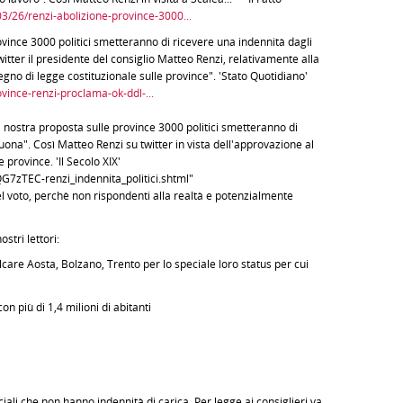
/03/26/renzi-abolizione-province-3000...
vince 3000 politici smetteranno di ricevere una indennità dagli
witter il presidente del consiglio Matteo Renzi, relativamente alla
no di legge costituzionale sulle province". 'Stato Quotidiano'
vince-renzi-proclama-ok-ddl-...
nostra proposta sulle province 3000 politici smetteranno di
buona". Così Matteo Renzi su twitter in vista dell'approvazione al
 province. 'Il Secolo XIX'
QG7zTEC-renzi_indennita_politici.shtml"
 del voto, perchè non rispondenti alla realtà e potenzialmente
stri lettori:
lcare Aosta, Bolzano, Trento per lo speciale loro status per cui
n più di 1,4 milioni di abitanti
inciali che non hanno indennità di carica. Per legge ai consiglieri va