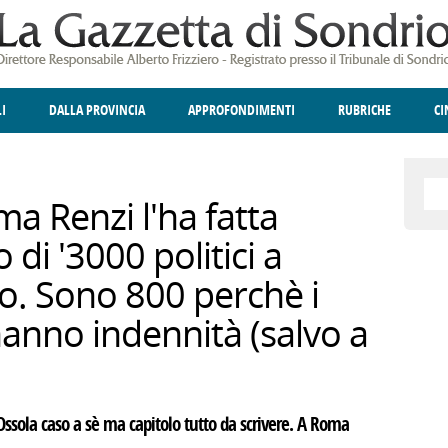
LI
DALLA PROVINCIA
APPROFONDIMENTI
RUBRICHE
C
ELLINA
A
GIUSTIZIA
DEGNO DI NOTA
TERRITORIO
ANGOLO DELLE IDEE
CULTURA E SPETTACOLI
FATTI DELLO SPI
POLIT
a Renzi l'ha fatta
 di '3000 politici a
o. Sono 800 perchè i
hanno indennità (salvo a
ssola caso a sè ma capitolo tutto da scrivere. A Roma