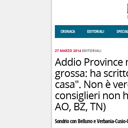
Salta al contenuto principale
CRONACA
EDITORIALI
SPECIA
SOCIETÀ
ENOGASTRONOMIA
COSTUME
DONNE DI VALT
ECONOMI
27 MARZO 2014
EDITORIALI
Addio Province m
grossa: ha scritto
casa". Non è ver
consiglieri non 
AO, BZ, TN)
Sondrio con Belluno e Verbania-Cusio-O