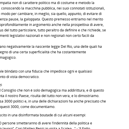
mpatia non di carattere politico ma di costume e metodo la
conoscendo la macchina pubblica, nei suoi connotati istituzionali,
co modo per cambiare, in meglio, sia quello, appunto, di evitare di
 senza pause, la galoppata. Questo premesso entriamo nel merito
approfonditamente in argomento anche nella prospettiva di avere,
 del tutto particolare, tutto peraltro da definire e che richiede, se
enti legislativi nazionali e non regionali non certo facili da
o negativamente la nascente legge Del Rio, una delle quali ha
segno di una certa superficialità che ha costantemente
emagogico.
nale blindato con una fiducia che impedisce ogni e qualsiasi
nto di vista democratico.
zi
l Consiglio che non è solo demagogica ma addirittura, e di questo
ta il nostro Paese, risulta del tutto non vera, e lo dimostriamo.
a 3000 politici e, in una delle dichiarazioni ha anche precisato che
 di questi 3000, come documentiamo.
 uscito in una disinformata boutade di cui alcuni esempi:
0 persone smetteranno di avere l’indennità della politica e
avoro”. Così Matteo Renzi in visita a Scalea..." - 'Il Fatto