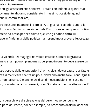
ale si è presenziato.
sidenti, gli assessori che sono 693. Totale con indennità quindi 800
(ovviamente abbiamo considerato il massimo possibile, quindi
 quelle commissariate)
re nessuno, neanche il Premier. Altri giornali correderebbero la
oi non lo facciamo per rispetto dell'Istituzione e per questo motivo
rchè ha preso per oro colato quel che gli hanno datto il/i
i avere l’indennità della politica ma riprendano a provare l’ebbrezza
la vicenda. Demagogia ha voluto e vuole statuire la gratuità
dannato al tempo non pieno ma superpieno in quanto deve essere un
se.
sso perchè dalle enunciazioni di principio si dovrà passare ai fatti e
enza dimenticare che fra un po' si dovranno anche fare i conti. Quelli
s, non tornano. C'è anche chi dice, dimostrandolo, che i costi non
, nonostante la loro serietà, non c'è stata la minima attenzione. E
, la vera chiave di spiegazione del vero motivo per cui si è
ne parti del Paese, noi per esempio, ha preceduto di alcuni decenni