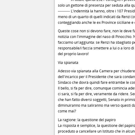
solo un gettone di presenza per seduta alla qu
---------- L'indennità la hanno, oltre i 107 Pre
meno di un quarto di quelli indicati da Renzi 
conteggiando anche le ex Province siciliane e
Queste cose non si devono fare, non le deve fa
notizia con l'immagine del naso di Pinocchio. N
facciamo un'aggiunta: se Renzi ha sbagliato pe
responsabile/i faccia smettere a lui o a loro d
del proprio lavoro!
Via spianata
Adesso via spianata alla Camera per chiudere 
dell'incarico per il Presidente che sarà con
Sindaco che dovrà quindi fare entrambe le co
Il bello, si fa per dire, comunque comincia ade
ci sarà, si fa per dire, veramente da ridere. S
che han fatto diversi soggetti, Senato in primi
diminuiranno ma saliranno ma verso questi dati
come mai?
La ragione: la questione del papiro
La risposta è semplice, la questione del papiro
proceduto a cancellare un Istituto che in alcu