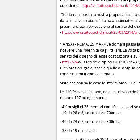
quotidiano':
http://tv.ilfattoquotidiano.it/2014
“Se domani passa la nostra proposta sulle pro
italiani. La volta buona”. Lo ha annunciato su t
preannunciata approvazione al senato del diseg
-
http://www.statoquotidiano.it/25/03/2014/pro
"(ANSA) - ROMA, 25 MAR - Se domani passa la 
ricevere una indennità dagli italiani. La volta 
senato del disegno di legge costituzionale sulle
-
http://ww
w.ilsecoloxix.it/p/pol/2014/03/25/A
Dichiarazioni gravi, specie quelle alla vigilia
condizionanti il voto del Senato.
Visto che non sa le cose lo informiamo, lui e i no
Le 110 Province italiane, da cui si devono defa
restano 107 ad oggi hanno:
- 4 Consigli di 36 membri con 10 assessori se co
- 19 da 28 e 8, se con oltre 700mila
- 46 da 24 e 7, se con oltre 300mila
- 38 da 19 e 5. le altre
---------- In totale quindi 2521 consiglieri prov