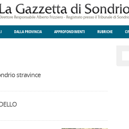
LI
DALLA PROVINCIA
APPROFONDIMENTI
RUBRICHE
C
ELLINA
A
GIUSTIZIA
DEGNO DI NOTA
TERRITORIO
ANGOLO DELLE IDEE
CULTURA E SPETTACOLI
FATTI DELLO SPI
POLIT
ndrio stravince
ODELLO