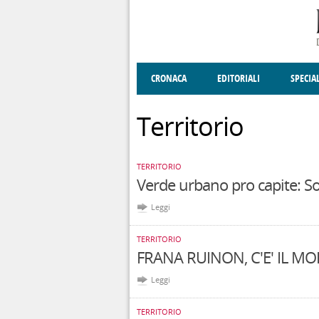
Salta al contenuto principale
CRONACA
EDITORIALI
SPECIA
SOCIETÀ
ENOGASTRONOMIA
COSTUME
DONNE DI VALT
ECONOMI
Territorio
TERRITORIO
Verde urbano pro capite: So
Leggi
TERRITORIO
FRANA RUINON, C'E' IL M
Leggi
TERRITORIO