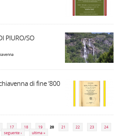
I PIURO/SO
hiavenna
lchiavenna di fine ‘800
17
18
19
20
21
22
23
24
seguente ›
ultima »