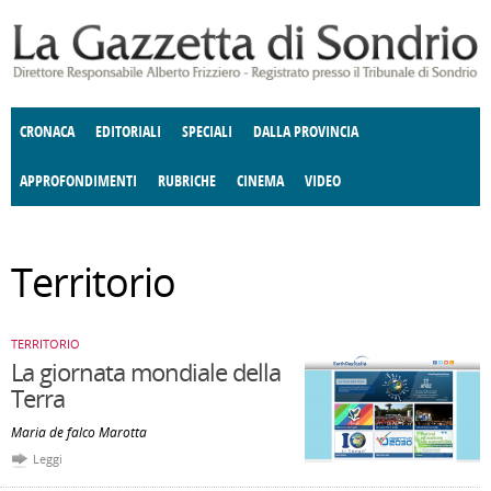
Salta al contenuto principale
CRONACA
EDITORIALI
SPECIALI
DALLA PROVINCIA
APPROFONDIMENTI
RUBRICHE
CINEMA
VIDEO
SOCIETÀ
ENOGASTRONOMIA
COSTUME
DONNE DI VALTELLINA
ECONOMIA
GIUSTIZIA
DEGNO DI NOTA
TERRITORIO
ANGOLO
Territorio
DELLE IDEE
CULTURA E SPETTACOLI
FATTI DELLO SPIRITO
POLITICA
CCCVA
TERRITORIO
La giornata mondiale della
Terra
Maria de falco Marotta
Leggi