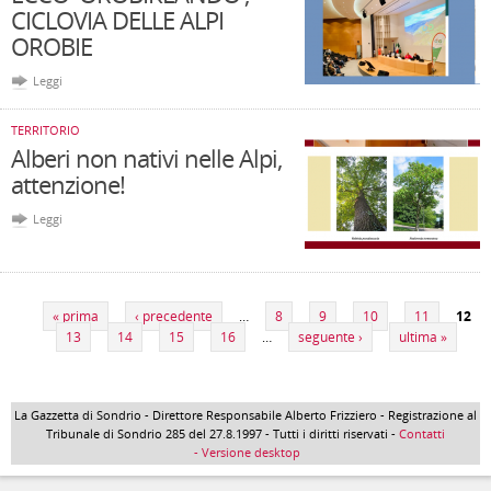
CICLOVIA DELLE ALPI
OROBIE
Leggi
TERRITORIO
Alberi non nativi nelle Alpi,
attenzione!
Leggi
Pagine
« prima
‹ precedente
…
8
9
10
11
12
13
14
15
16
…
seguente ›
ultima »
La Gazzetta di Sondrio - Direttore Responsabile Alberto Frizziero - Registrazione al
Tribunale di Sondrio 285 del 27.8.1997 - Tutti i diritti riservati -
Contatti
- Versione desktop