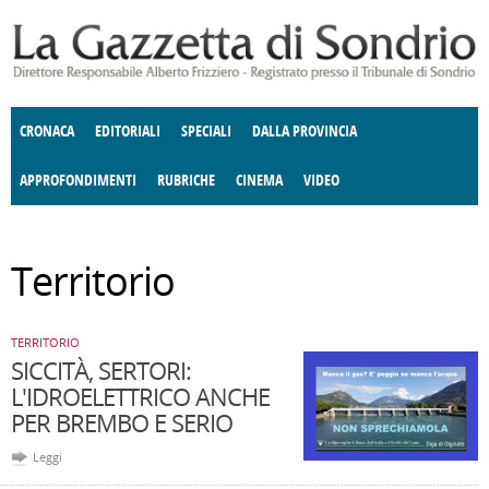
Salta al contenuto principale
CRONACA
EDITORIALI
SPECIALI
DALLA PROVINCIA
APPROFONDIMENTI
RUBRICHE
CINEMA
VIDEO
SOCIETÀ
ENOGASTRONOMIA
COSTUME
DONNE DI VALTELLINA
ECONOMIA
GIUSTIZIA
DEGNO DI NOTA
TERRITORIO
ANGOLO
Territorio
DELLE IDEE
CULTURA E SPETTACOLI
FATTI DELLO SPIRITO
POLITICA
CCCVA
TERRITORIO
SICCITÀ, SERTORI:
L'IDROELETTRICO ANCHE
PER BREMBO E SERIO
Leggi