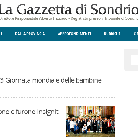
LI
DALLA PROVINCIA
APPROFONDIMENTI
RUBRICHE
C
ELLINA
A
GIUSTIZIA
DEGNO DI NOTA
TERRITORIO
ANGOLO DELLE IDEE
CULTURA E SPETTACOLI
FATTI DELLO SPI
POLIT
23 Giornata mondiale delle bambine
o e furono insigniti