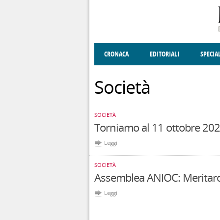
Salta al contenuto principale
CRONACA
EDITORIALI
SPECIA
SOCIETÀ
ENOGASTRONOMIA
COSTUME
DONNE DI VALT
ECONOMI
Società
SOCIETÀ
Torniamo al 11 ottobre 20
Leggi
SOCIETÀ
Assemblea ANIOC: Meritaron
Leggi