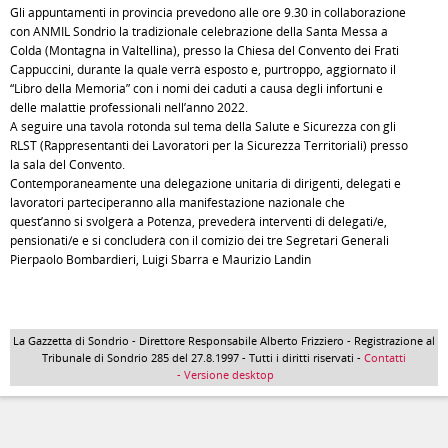
Gli appuntamenti in provincia prevedono alle ore 9.30 in collaborazione
con ANMIL Sondrio la tradizionale celebrazione della Santa Messa a
Colda (Montagna in Valtellina), presso la Chiesa del Convento dei Frati
Cappuccini, durante la quale verrà esposto e, purtroppo, aggiornato il
“Libro della Memoria” con i nomi dei caduti a causa degli infortuni e
delle malattie professionali nell’anno 2022.
A seguire una tavola rotonda sul tema della Salute e Sicurezza con gli
RLST (Rappresentanti dei Lavoratori per la Sicurezza Territoriali) presso
la sala del Convento.
Contemporaneamente una delegazione unitaria di dirigenti, delegati e
lavoratori parteciperanno alla manifestazione nazionale che
quest’anno si svolgerà a Potenza, prevederà interventi di delegati/e,
pensionati/e e si concluderà con il comizio dei tre Segretari Generali
Pierpaolo Bombardieri, Luigi Sbarra e Maurizio Landin
La Gazzetta di Sondrio - Direttore Responsabile Alberto Frizziero - Registrazione al
Tribunale di Sondrio 285 del 27.8.1997 - Tutti i diritti riservati -
Contatti
- Versione desktop