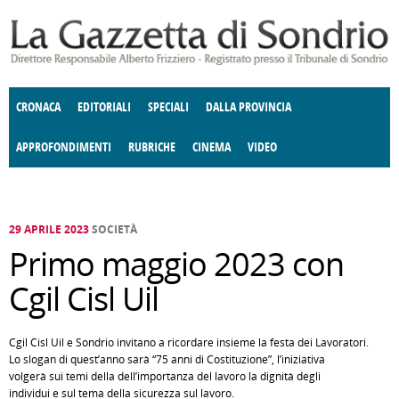
Salta al contenuto principale
CRONACA
EDITORIALI
SPECIALI
DALLA PROVINCIA
APPROFONDIMENTI
RUBRICHE
CINEMA
VIDEO
SOCIETÀ
ENOGASTRONOMIA
COSTUME
DONNE DI VALTELLINA
ECONOMIA
GIUSTIZIA
DEGNO DI NOTA
TERRITORIO
CULTURA
ANGOLO
E SPETTACOLI
DELLE IDEE
FATTI DELLO SPIRITO
POLITICA
CCCVA
29 APRILE 2023
SOCIETÀ
Primo maggio 2023 con
Cgil Cisl Uil
Cgil Cisl Uil e Sondrio invitano a ricordare insieme la festa dei Lavoratori.
Lo slogan di quest’anno sarà “75 anni di Costituzione”, l’iniziativa
volgerà sui temi della dell’importanza del lavoro la dignità degli
individui e sul tema della sicurezza sul lavoro.