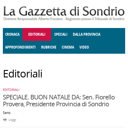
Salta al contenuto principale
CRONACA
EDITORIALI
SPECIALI
DALLA PROVINCIA
APPROFONDIMENTI
RUBRICHE
CINEMA
VIDEO
SOCIETÀ
ENOGASTRONOMIA
COSTUME
DONNE DI VALTELLINA
ECONOMIA
GIUSTIZIA
DEGNO DI NOTA
TERRITORIO
CULTURA
ANGOLO
Editoriali
E SPETTACOLI
DELLE IDEE
FATTI DELLO SPIRITO
POLITICA
CCCVA
EDITORIALI
SPECIALE. BUON NATALE DA: Sen. Fiorello
Provera, Presidente Provincia di Sondrio
Sens
Leggi