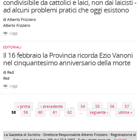
condivisibile da cattolici e laici, non dai laicisti -
ad alcuni problemi pratici che oggi esistono
di Alberto Frizziero
Alberto Frizziero
Leggi
EDITORIALI
Il 16 febbraio la Provincia ricorda Ezio Vanoni
nel cinquantesimo anniversario della morte
di Red
Red
Leggi
Pagine
« prima
‹ precedente
…
54
55
56
57
58
59
60
61
62
…
seguente ›
ultima »
La Gazzetta di Sondrio - Direttore Responsabile Alberto Frizziero - Registrazione al
Tribunale di Sondrio 285 del 27.8.1997 - Tutti i diritti riservati -
Contatti