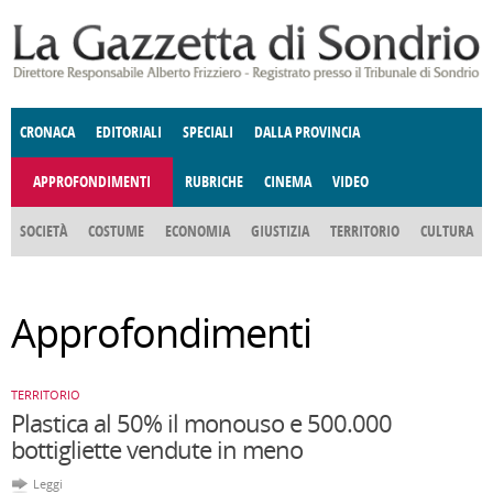
Salta al contenuto principale
CRONACA
EDITORIALI
SPECIALI
DALLA PROVINCIA
APPROFONDIMENTI
RUBRICHE
CINEMA
VIDEO
SOCIETÀ
COSTUME
ECONOMIA
GIUSTIZIA
TERRITORIO
CULTURA
E SPETTACOLI
ENOGASTRONOMIA
POLITICA
DONNE DI VALTELLINA
DEGNO DI NOTA
ANGOLO
Approfondimenti
DELLE IDEE
FATTI DELLO SPIRITO
CCCVA
TERRITORIO
Plastica al 50% il monouso e 500.000
bottigliette vendute in meno
Leggi