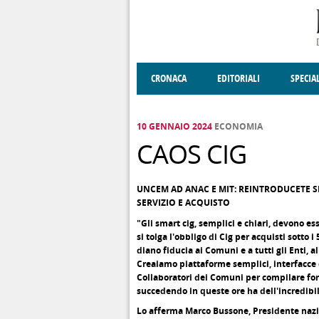
Salta al contenuto principale
CRONACA
EDITORIALI
SPECIA
SOCIETÀ
ENOGASTRONOMIA
COSTUME
DONNE DI VALT
ECONOMI
10 GENNAIO 2024
ECONOMIA
CAOS CIG
UNCEM AD ANAC E MIT: REINTRODUCETE SM
SERVIZIO E ACQUISTO
"Gli smart cig, semplici e chiari, devono es
si tolga l'obbligo di Cig per acquisti sotto i
diano fiducia ai Comuni e a tutti gli Enti,
Creaiamo piattaforme semplici, interfacce 
Collaboratori dei Comuni per compilare for
succedendo in queste ore ha dell'incredibile.
Lo afferma Marco Bussone, Presidente naz