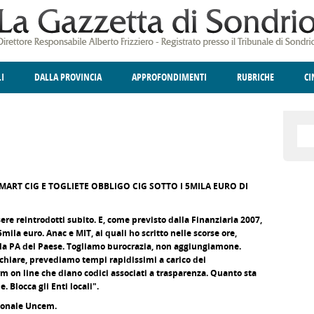
LI
DALLA PROVINCIA
APPROFONDIMENTI
RUBRICHE
C
ELLINA
A
GIUSTIZIA
DEGNO DI NOTA
TERRITORIO
ANGOLO DELLE IDEE
CULTURA E SPETTACOLI
FATTI DELLO SPI
POLIT
ART CIG E TOGLIETE OBBLIGO CIG SOTTO I 5MILA EURO DI
sere reintrodotti subito. E, come previsto dalla Finanziaria 2007,
 5mila euro. Anac e MIT, ai quali ho scritto nelle scorse ore,
 alla PA del Paese. Togliamo burocrazia, non aggiungiamone.
chiare, prevediamo tempi rapidissimi a carico dei
m on line che diano codici associati a trasparenza. Quanto sta
 Blocca gli Enti locali".
ionale Uncem.