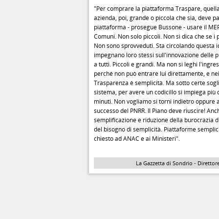
"Per comprare la piattaforma Traspare, quel
azienda, poi, grande o piccola che sia, deve p
piattaforma - prosegue Bussone - usare il MEP
Comuni. Non solo piccoli. Non si dica che se i 
Non sono sprovveduti. Sta circolando questa id
impegnano loro stessi sull'innovazione delle p
a tutti. Piccoli e grandi. Ma non si leghi l'ing
perché non può entrare lui direttamente, e nei p
Trasparenza è semplicità. Ma sotto certe soglie
sistema, per avere un codicillo si impiega più
minuti. Non vogliamo si torni indietro oppure 
successo del PNRR. Il Piano deve riuscire! Anc
semplificazione e riduzione della burocrazia 
del bisogno di semplicità. Piattaforme semplic
chiesto ad ANAC e ai Ministeri".
La Gazzetta di Sondrio - Direttore