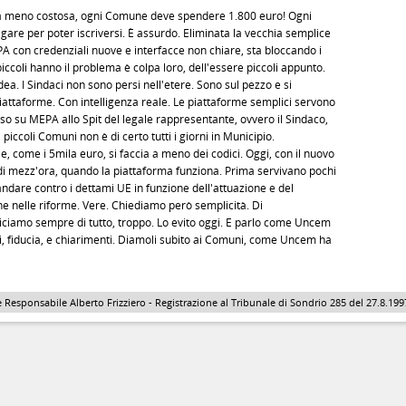
la meno costosa, ogni Comune deve spendere 1.800 euro! Ogni
agare per poter iscriversi. È assurdo. Eliminata la vecchia semplice
A con credenziali nuove e interfacce non chiare, sta bloccando i
piccoli hanno il problema è colpa loro, dell'essere piccoli appunto.
ea. I Sindaci non sono persi nell'etere. Sono sul pezzo e si
iattaforme. Con intelligenza reale. Le piattaforme semplici servono
resso su MEPA allo Spit del legale rappresentante, ovvero il Sindaco,
iccoli Comuni non è di certo tutti i giorni in Municipio.
, come i 5mila euro, si faccia a meno dei codici. Oggi, con il nuovo
 di mezz'ora, quando la piattaforma funziona. Prima servivano pochi
andare contro i dettami UE in funzione dell'attuazione e del
he nelle riforme. Vere. Chiediamo però semplicità. Di
diciamo sempre di tutto, troppo. Lo evito oggi. E parlo come Uncem
i, fiducia, e chiarimenti. Diamoli subito ai Comuni, come Uncem ha
 Responsabile Alberto Frizziero - Registrazione al Tribunale di Sondrio 285 del 27.8.1997 - 