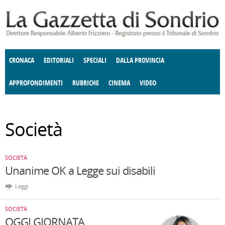
Salta al contenuto principale
CRONACA
EDITORIALI
SPECIALI
DALLA PROVINCIA
APPROFONDIMENTI
RUBRICHE
CINEMA
VIDEO
ENOGASTRONOMIA
SOCIETÀ
COSTUME
DONNE DI VALTELLINA
ECONOMIA
GIUSTIZIA
DEGNO DI NOTA
TERRITORIO
ANGOLO
Società
DELLE IDEE
CULTURA E SPETTACOLI
FATTI DELLO SPIRITO
POLITICA
CCCVA
SOCIETÀ
Unanime OK a Legge sui disabili
Leggi
SOCIETÀ
OGGI GIORNATA