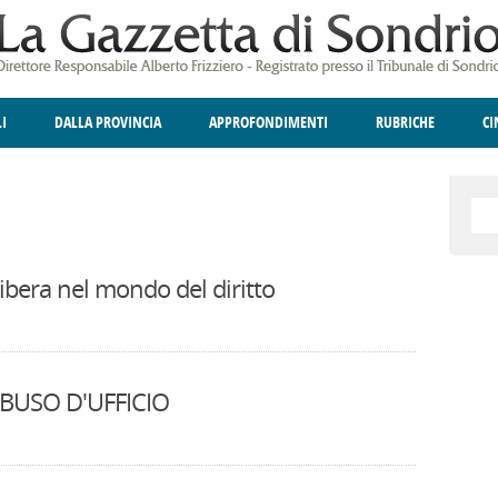
LI
DALLA PROVINCIA
APPROFONDIMENTI
RUBRICHE
C
ELLINA
A
GIUSTIZIA
DEGNO DI NOTA
TERRITORIO
ANGOLO DELLE IDEE
CULTURA E SPETTACOLI
FATTI DELLO SPI
POLIT
libera nel mondo del diritto
BUSO D'UFFICIO