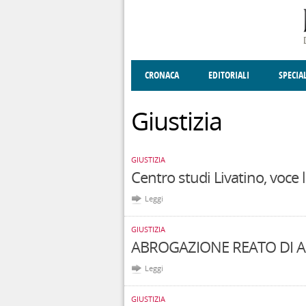
Salta al contenuto principale
CRONACA
EDITORIALI
SPECIA
SOCIETÀ
ENOGASTRONOMIA
COSTUME
DONNE DI VALT
ECONOMI
Giustizia
GIUSTIZIA
Centro studi Livatino, voce 
Leggi
GIUSTIZIA
ABROGAZIONE REATO DI A
Leggi
GIUSTIZIA