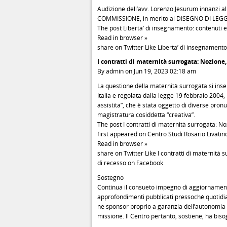
Audizione dell’avv. Lorenzo Jesurum innan
COMMISSIONE, in merito al DISEGNO DI LEGGE
The post Liberta’ di insegnamento: contenuti e 
Read in browser »
share on Twitter Like Liberta’ di insegnamento
I contratti di maternità surrogata: Nozione,
By admin on Jun 19, 2023 02:18 am
La questione della maternità surrogata si inse
Italia è regolata dalla legge 19 febbraio 2004
assistita”, che è stata oggetto di diverse pron
magistratura cosiddetta “creativa”.
The post I contratti di maternità surrogata: No
first appeared on Centro Studi Rosario Livatin
Read in browser »
share on Twitter Like I contratti di maternità 
di recesso on Facebook
Sostegno
Continua il consueto impegno di aggiornamento e
approfondimenti pubblicati pressoché quotidia
né sponsor proprio a garanzia dell’autonomia d
missione. Il Centro pertanto, sostiene, ha biso