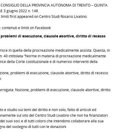
zi al CONSIGLIO DELLA PROVINCIA AUTONOMA DI TRENTO – QUINTA
 3 giugno 2022 n. 148.
limiti first appeared on Centro Studi Rosario Livatino.
: contenuti e limiti on Facebook
 problemi di esecuzione, clausole abortive, diritto di recesso
risce in quella della procreazione medicalmente assista. Questa, in
, n. 40 intitolata “Norme in materia di procreazione medicalmente
unce della Corte costituzionale e di numerosi interventi della
zione, problemi di esecuzione, clausole abortive, diritto di recesso
o.
surrogata: Nozione, problemi di esecuzione, clausole abortive, diritto
 studio sui temi del diritto e non solo, fatto di articoli ed
namente sul sito del Centro Studi Livatino che non ha finanziatori
ei suoi soci e di tutti coloro che intendono collaborare alla sua
gno del sostegno di tutti con le donazioni