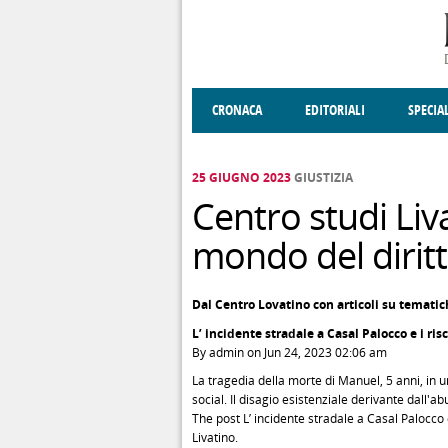
Salta al contenuto principale
CRONACA
EDITORIALI
SPECIA
SOCIETÀ
ENOGASTRONOMIA
COSTUME
DONNE DI VALT
ECONOMI
25 GIUGNO 2023
GIUSTIZIA
Centro studi Liva
mondo del dirit
Dal Centro Lovatino con articoli su tematich
L’ incidente stradale a Casal Palocco e i ris
By admin on Jun 24, 2023 02:06 am
La tragedia della morte di Manuel, 5 anni, in u
social. Il disagio esistenziale derivante dall'
The post L’ incidente stradale a Casal Palocco 
Livatino.