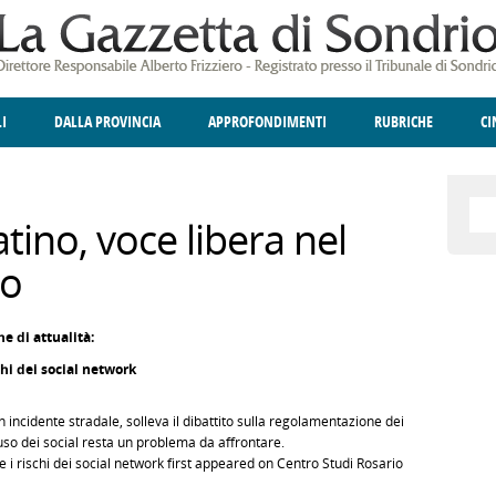
LI
DALLA PROVINCIA
APPROFONDIMENTI
RUBRICHE
C
ELLINA
A
GIUSTIZIA
DEGNO DI NOTA
TERRITORIO
ANGOLO DELLE IDEE
CULTURA E SPETTACOLI
FATTI DELLO SPI
POLIT
tino, voce libera nel
to
e di attualità:
chi dei social network
n incidente stradale, solleva il dibattito sulla regolamentazione dei
abuso dei social resta un problema da affrontare.
e i rischi dei social network first appeared on Centro Studi Rosario