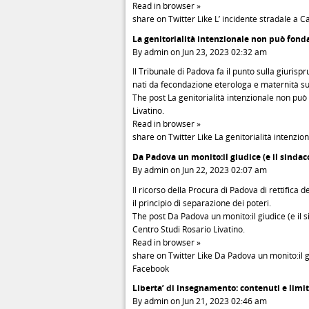
Read in browser »
share on Twitter Like L’ incidente stradale a C
La genitorialità intenzionale non può fondar
By admin on Jun 23, 2023 02:32 am
Il Tribunale di Padova fa il punto sulla giurisp
nati da fecondazione eterologa e maternità s
The post La genitorialità intenzionale non può 
Livatino.
Read in browser »
share on Twitter Like La genitorialità intenzio
Da Padova un monito:il giudice (e il sindaco
By admin on Jun 22, 2023 02:07 am
Il ricorso della Procura di Padova di rettifica
il principio di separazione dei poteri.
The post Da Padova un monito:il giudice (e il s
Centro Studi Rosario Livatino.
Read in browser »
share on Twitter Like Da Padova un monito:il gi
Facebook
Liberta’ di insegnamento: contenuti e limit
By admin on Jun 21, 2023 02:46 am