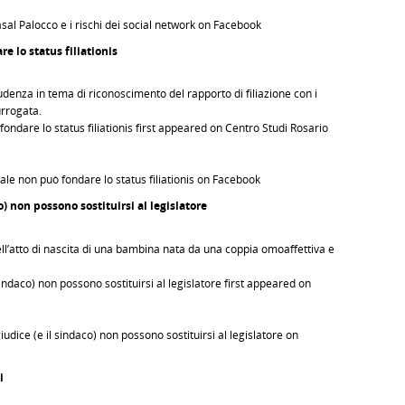
asal Palocco e i rischi dei social network on Facebook
e lo status filiationis
rudenza in tema di riconoscimento del rapporto di filiazione con i
urrogata.
fondare lo status filiationis first appeared on Centro Studi Rosario
nale non può fondare lo status filiationis on Facebook
) non possono sostituirsi al legislatore
 dell’atto di nascita di una bambina nata da una coppia omoaffettiva e
indaco) non possono sostituirsi al legislatore first appeared on
udice (e il sindaco) non possono sostituirsi al legislatore on
i