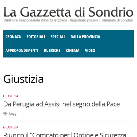
Salta al contenuto principale
CRONACA
EDITORIALI
SPECIALI
DALLA PROVINCIA
APPROFONDIMENTI
RUBRICHE
CINEMA
VIDEO
SOCIETÀ
ENOGASTRONOMIA
COSTUME
DONNE DI VALTELLINA
ECONOMIA
GIUSTIZIA
DEGNO DI NOTA
TERRITORIO
ANGOLO
Giustizia
DELLE IDEE
CULTURA E SPETTACOLI
FATTI DELLO SPIRITO
POLITICA
CCCVA
GIUSTIZIA
Da Perugia ad Assisi nel segno della Pace
Leggi
GIUSTIZIA
Riunito il “Comitato per l’Ordine e Sicurezza