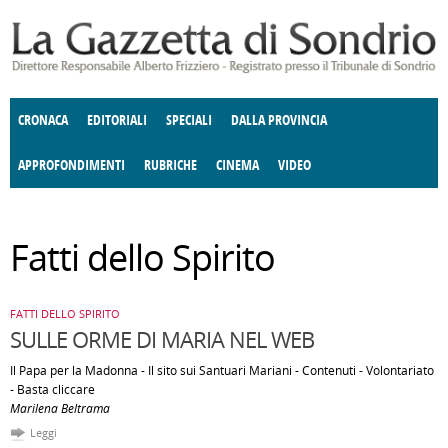
Salta al contenuto principale
CRONACA
EDITORIALI
SPECIALI
DALLA PROVINCIA
APPROFONDIMENTI
RUBRICHE
CINEMA
VIDEO
SOCIETÀ
ENOGASTRONOMIA
COSTUME
DONNE DI VALTELLINA
ECONOMIA
GIUSTIZIA
DEGNO DI NOTA
TERRITORIO
CULTURA
ANGOLO
Fatti dello Spirito
E SPETTACOLI
DELLE IDEE
POLITICA
FATTI DELLO SPIRITO
CCCVA
FATTI DELLO SPIRITO
SULLE ORME DI MARIA NEL WEB
Il Papa per la Madonna - Il sito sui Santuari Mariani - Contenuti - Volontariato
- Basta cliccare
Marilena Beltrama
Leggi