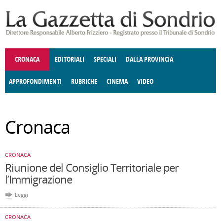
Salta al contenuto principale
CRONACA
EDITORIALI
SPECIALI
DALLA PROVINCIA
APPROFONDIMENTI
RUBRICHE
CINEMA
VIDEO
SOCIETÀ
ENOGASTRONOMIA
COSTUME
DONNE DI VALTELLINA
ECONOMIA
GIUSTIZIA
DEGNO DI NOTA
TERRITORIO
CULTURA
ANGOLO
Cronaca
E SPETTACOLI
DELLE IDEE
FATTI DELLO SPIRITO
POLITICA
CCCVA
CRONACA
Riunione del Consiglio Territoriale per
l’Immigrazione
Leggi
CRONACA