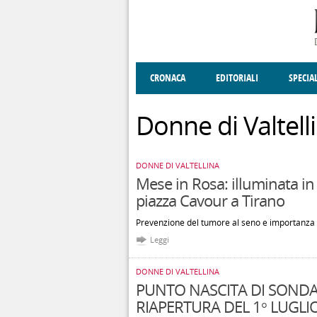
Salta al contenuto principale
CRONACA
EDITORIALI
SPECIA
SOCIETÀ
ENOGASTRONOMIA
COSTUME
DONNE DI VALT
ECONOMI
Donne di Valtell
DONNE DI VALTELLINA
Mese in Rosa: illuminata in 
piazza Cavour a Tirano
Prevenzione del tumore al seno e importanza 
Leggi
DONNE DI VALTELLINA
PUNTO NASCITA DI SONDA
RIAPERTURA DEL 1° LUGLI