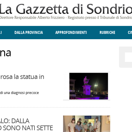
LI
DALLA PROVINCIA
APPROFONDIMENTI
RUBRICHE
C
ELLINA
A
GIUSTIZIA
DEGNO DI NOTA
TERRITORIO
ANGOLO DELLE IDEE
CULTURA E SPETTACOLI
FATTI DELLO SPI
POLIT
ina
rosa la statua in
di una diagnosi precoce
LO: DALLA
O SONO NATI SETTE