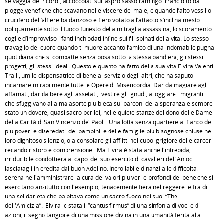
selvaggia dei ricordi, accoccolati sull’aspro sasso ramingo irrancidito da
piogge venefiche che scavano nelle viscere del male; e quando l’alto vessillo
crucifero dell’alfiere baldanzoso e fiero votato all’attacco s’inclina mesto
obliquamente sotto il fuoco funesto della mitraglia assassina, lo scoramento
coglie d’improvviso i fanti inchiodati infine sui fili spinati della vita. Lo stesso
travaglio del cuore quando ti muore accanto l’amico di una indomabile pugna
quotidiana che si combatte senza posa sotto la stessa bandiera, gli stessi
progetti, gli stessi ideali. Questo è quanto ha fatto della sua vita Elvira Valenti
Tralli, umile dispensatrice di bene al servizio degli altri, che ha saputo
incarnare mirabilmente tutte le Opere di Misericordia. Dar da magiare agli
affamati, dar da bere agli assetati, vestire gli ignudi, alloggiare i migranti
che sfuggivano alla malasorte più bieca sui barconi della speranza è sempre
stato un dovere, quasi sacro per lei, nelle quiete stanze del dono delle Dame
della Carità di San Vincenzo de' Paoli. Una lotta senza quartiere al fianco dei
più poveri e diseredati, dei bambini e delle famiglie più bisognose chiuse nel
loro dignitoso silenzio, o a consolare gli afflitti nel cupo grigiore delle carceri
recando ristoro e comprensione. Ma Elvira è stata anche l'intrepida,
irriducibile condottiera a capo del suo esercito di cavalieri dell'Anioc
lasciatagli in eredità dal buon Adelino. Incrollabile dinanzi alle difficoltà,
serena nell'amministrare la cura dei valori più veri e profondi del bene che si
esercitano anzitutto con l'esempio, tenacemente fiera nel reggere le fila di
una solidarietà che palpitava come un sacro fuoco nei suoi “The
dell'Amicizia”. Elvira è stata il “cantus firmus” di una sinfonia di voci e di
azioni, il segno tangibile di una missione divina in una umanità ferita alla