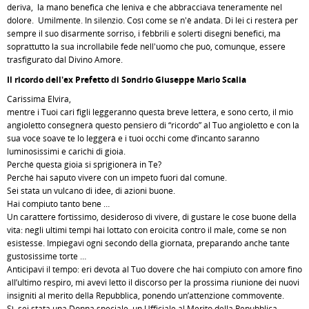
deriva, la mano benefica che leniva e che abbracciava teneramente nel
dolore. Umilmente. In silenzio. Così come se n'è andata. Di lei ci resterà per
sempre il suo disarmente sorriso, i febbrili e solerti disegni benefici, ma
soprattutto la sua incrollabile fede nell'uomo che può, comunque, essere
trasfigurato dal Divino Amore.
Il ricordo dell'ex Prefetto di Sondrio
Giuseppe Mario Scalia
Carissima Elvira,
mentre i Tuoi cari figli leggeranno questa breve lettera, e sono certo, il mio
angioletto consegnerà questo pensiero di “ricordo” al Tuo angioletto e con la
sua voce soave te lo leggerà e i tuoi occhi come d’incanto saranno
luminosissimi e carichi di gioia.
Perché questa gioia si sprigionerà in Te?
Perché hai saputo vivere con un impeto fuori dal comune.
Sei stata un vulcano di idee, di azioni buone.
Hai compiuto tanto bene …
Un carattere fortissimo, desideroso di vivere, di gustare le cose buone della
vita: negli ultimi tempi hai lottato con eroicità contro il male, come se non
esistesse. Impiegavi ogni secondo della giornata, preparando anche tante
gustosissime torte …
Anticipavi il tempo: eri devota al Tuo dovere che hai compiuto con amore fino
all’ultimo respiro, mi avevi letto il discorso per la prossima riunione dei nuovi
insigniti al merito della Repubblica, ponendo un’attenzione commovente.
Sì, sei stata una Donna speciale, un Ufficiale al Merito della Repubblica