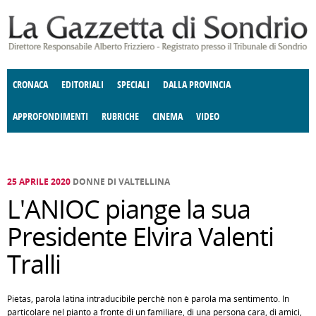
Salta al contenuto principale
CRONACA
EDITORIALI
SPECIALI
DALLA PROVINCIA
APPROFONDIMENTI
RUBRICHE
CINEMA
VIDEO
SOCIETÀ
ENOGASTRONOMIA
COSTUME
DONNE DI VALTELLINA
ECONOMIA
GIUSTIZIA
DEGNO DI NOTA
TERRITORIO
CULTURA
ANGOLO
E SPETTACOLI
DELLE IDEE
FATTI DELLO SPIRITO
POLITICA
CCCVA
25 APRILE 2020
DONNE DI VALTELLINA
L'ANIOC piange la sua
Presidente Elvira Valenti
Tralli
Pietas, parola latina intraducibile perchè non è parola ma sentimento. In
particolare nel pianto a fronte di un familiare, di una persona cara, di amici,