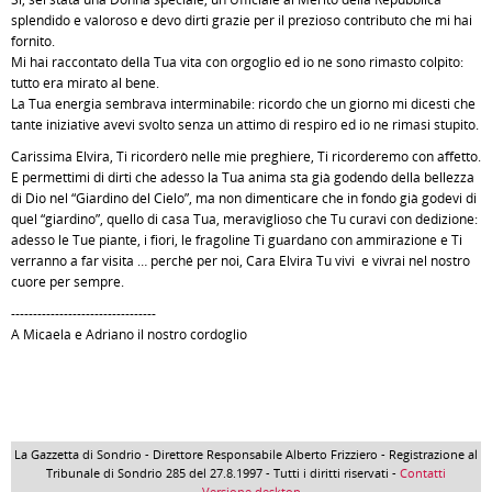
splendido e valoroso e devo dirti grazie per il prezioso contributo che mi hai
fornito.
Mi hai raccontato della Tua vita con orgoglio ed io ne sono rimasto colpito:
tutto era mirato al bene.
La Tua energia sembrava interminabile: ricordo che un giorno mi dicesti che
tante iniziative avevi svolto senza un attimo di respiro ed io ne rimasi stupito.
Carissima Elvira, Ti ricorderò nelle mie preghiere, Ti ricorderemo con affetto.
E permettimi di dirti che adesso la Tua anima sta già godendo della bellezza
di Dio nel “Giardino del Cielo”, ma non dimenticare che in fondo già godevi di
quel “giardino”, quello di casa Tua, meraviglioso che Tu curavi con dedizione:
adesso le Tue piante, i fiori, le fragoline Ti guardano con ammirazione e Ti
verranno a far visita … perché per noi, Cara Elvira Tu vivi e vivrai nel nostro
cuore per sempre.
---------------------------------
A Micaela e Adriano il nostro cordoglio
La Gazzetta di Sondrio - Direttore Responsabile Alberto Frizziero - Registrazione al
Tribunale di Sondrio 285 del 27.8.1997 - Tutti i diritti riservati -
Contatti
- Versione desktop