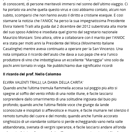
di conoscenti, di persone meritevoli immersi nel sonno dell'ultimo viaggio. Ci
ha portato via anche quella questo virus e così abbiamo contato, alcuni non
subito, scomparsi che non hanno avuto il diritto a cristiane esequie. E così
stamane la notizia che l'ANIOC ha perso la sua impegnatissima Presidente
Elvira Valenti Tralli alla guida dal 2 dicembre del 2012 subentrata alla morte
del suo sposo Adelino e insediata quel giorno dal segretario nazionale
Maurizio Monzani. Sino allora, oltre a collaborare con il marito per l'ANIOC
era stata per molti anni la Presidente del Moica (Movimento Italiane
Casalinghe) mentre aveva continuato a operare per la San Vincenzo. Una
nota simpatica il ricordo dell'aiuto che dava a suo papà che era l'unico
produttore di vino che imbottigliava un eccellente "Maroggia" vino solo da
pochi anni tornato in voga. Ne pubblichiamo due significativi ricordi
Il ricordo del prof. Nello Colombo
ELVIRA VALENTI TRALLI, LA DAMA DELLA CARITA'
Quando anche l’ultima tremula fiammella accesa sul poggio più alto si
spegne al soffio del vento infido di una notte illune, è facile lasciarsi
sorprendere dallo smarrimento di una solitudine ingoiata dal buio più
profondo; quando anche l’ultima flebile voce che giunge da lande
sconosciute e inospitali si affievolisce e muore, è facile inumare nel silenzio il
remoto tumulto del cuore e del mondo; quando anche l’umile accorato
singhiozzo di un viandante solitario si perde echeggiando vano nella valle
abbandonata, svenata di vergini speranze, è facile lasciarsi andare all’onda