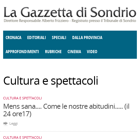
Salta al contenuto principale
CRONACA
EDITORIALI
SPECIALI
DALLA PROVINCIA
APPROFONDIMENTI
RUBRICHE
CINEMA
VIDEO
SOCIETÀ
ENOGASTRONOMIA
COSTUME
DONNE DI VALTELLINA
ECONOMIA
GIUSTIZIA
DEGNO DI NOTA
TERRITORIO
ANGOLO
Cultura e spettacoli
DELLE IDEE
CULTURA E SPETTACOLI
FATTI DELLO SPIRITO
POLITICA
CCCVA
CULTURA E SPETTACOLI
Mens sana.... Come le nostre abitudini..... (il
24 ore17)
Leggi
CULTURA E SPETTACOLI