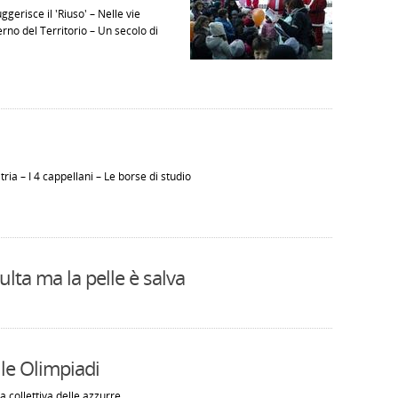
gerisce il 'Riuso' – Nelle vie
erno del Territorio – Un secolo di
ia – I 4 cappellani – Le borse di studio
ulta ma la pelle è salva
lle Olimpiadi
va collettiva delle azzurre