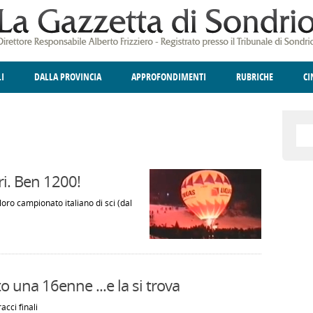
LI
DALLA PROVINCIA
APPROFONDIMENTI
RUBRICHE
C
ELLINA
A
GIUSTIZIA
DEGNO DI NOTA
TERRITORIO
ANGOLO DELLE IDEE
CULTURA E SPETTACOLI
FATTI DELLO SPI
POLIT
ri. Ben 1200!
loro campionato italiano di sci (dal
o una 16enne ...e la si trova
acci finali