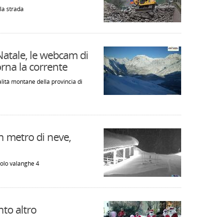
la strada
Natale, le webcam di
orna la corrente
alità montane della provincia di
n metro di neve,
colo valanghe 4
nto altro