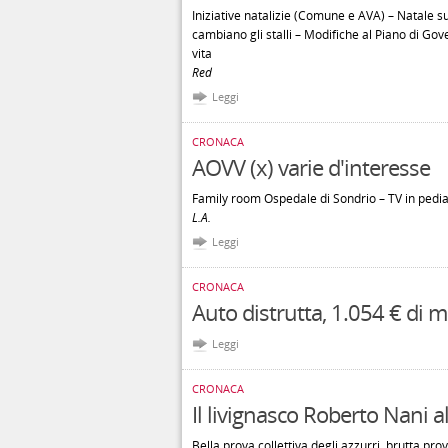
Iniziative natalizie (Comune e AVA) – Natale sug
cambiano gli stalli – Modifiche al Piano di Gov
vita
Red
Leggi
CRONACA
AOVV (x) varie d'interesse
Family room Ospedale di Sondrio – TV in pediatr
L.A.
Leggi
CRONACA
Auto distrutta, 1.054 € di m
Leggi
CRONACA
Il livignasco Roberto Nani a
Bella prova collettiva degli azzurri, brutta pro