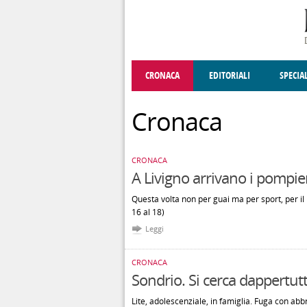
Salta al contenuto principale
CRONACA
EDITORIALI
SPECIA
SOCIETÀ
ENOGASTRONOMIA
COSTUME
DONNE DI VALT
ECONOMI
Cronaca
CRONACA
A Livigno arrivano i pompie
Questa volta non per guai ma per sport, per il 
16 al 18)
Leggi
CRONACA
Sondrio. Si cerca dappertutt
Lite, adolescenziale, in famiglia. Fuga con abbr