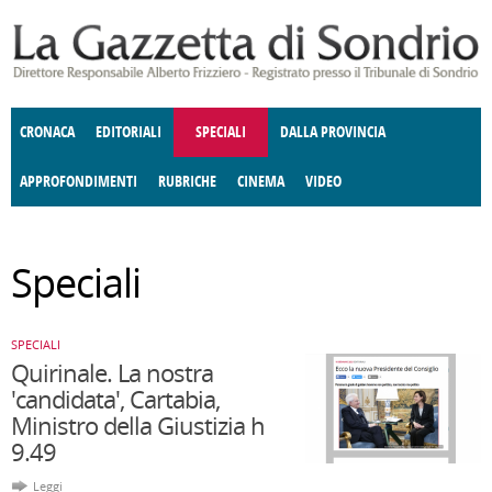
Salta al contenuto principale
CRONACA
EDITORIALI
SPECIALI
DALLA PROVINCIA
APPROFONDIMENTI
RUBRICHE
CINEMA
VIDEO
SOCIETÀ
ENOGASTRONOMIA
COSTUME
DONNE DI VALTELLINA
ECONOMIA
GIUSTIZIA
DEGNO DI NOTA
TERRITORIO
CULTURA
ANGOLO
Speciali
E SPETTACOLI
DELLE IDEE
FATTI DELLO SPIRITO
POLITICA
CCCVA
SPECIALI
Quirinale. La nostra
'candidata', Cartabia,
Ministro della Giustizia h
9.49
Leggi