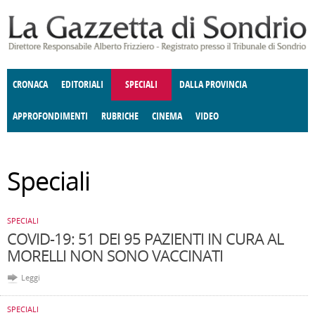
Salta al contenuto principale
CRONACA
EDITORIALI
SPECIALI
DALLA PROVINCIA
APPROFONDIMENTI
RUBRICHE
CINEMA
VIDEO
SOCIETÀ
ENOGASTRONOMIA
COSTUME
DONNE DI VALTELLINA
ECONOMIA
GIUSTIZIA
DEGNO DI NOTA
TERRITORIO
CULTURA
ANGOLO
Speciali
E SPETTACOLI
DELLE IDEE
FATTI DELLO SPIRITO
POLITICA
CCCVA
SPECIALI
COVID-19: 51 DEI 95 PAZIENTI IN CURA AL
MORELLI NON SONO VACCINATI
Leggi
SPECIALI