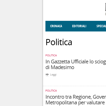
Salta al contenuto principale
CRONACA
EDITORIALI
SPECIA
SOCIETÀ
ENOGASTRONOMIA
COSTUME
DONNE DI VALT
ECONOMI
Politica
POLITICA
In Gazzetta Ufficiale lo sci
di Madesimo
Leggi
POLITICA
Incontro tra Regione, Gover
Metropolitana per valutare