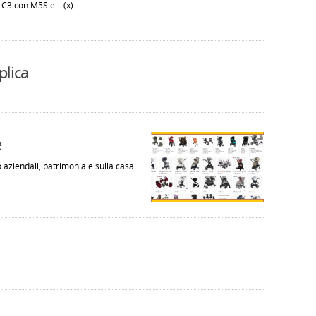
C3 con M5S e... (x)
plica
e
o aziendali, patrimoniale sulla casa