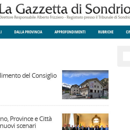
LI
DALLA PROVINCIA
APPROFONDIMENTI
RUBRICHE
C
ELLINA
A
GIUSTIZIA
DEGNO DI NOTA
TERRITORIO
ANGOLO DELLE IDEE
CULTURA E SPETTACOLI
FATTI DELLO SPI
POLIT
oglimento del Consiglio
no, Province e Città
 nuovi scenari