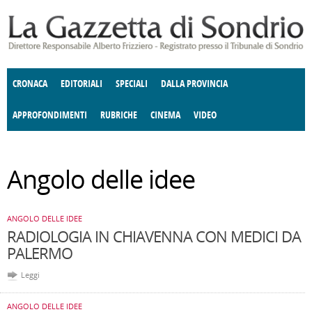
Salta al contenuto principale
CRONACA
EDITORIALI
SPECIALI
DALLA PROVINCIA
APPROFONDIMENTI
RUBRICHE
CINEMA
VIDEO
SOCIETÀ
ENOGASTRONOMIA
COSTUME
DONNE DI VALTELLINA
ECONOMIA
GIUSTIZIA
DEGNO DI NOTA
TERRITORIO
CULTURA
Angolo delle idee
E SPETTACOLI
ANGOLO DELLE IDEE
POLITICA
FATTI DELLO SPIRITO
CCCVA
ANGOLO DELLE IDEE
RADIOLOGIA IN CHIAVENNA CON MEDICI DA
PALERMO
Leggi
ANGOLO DELLE IDEE