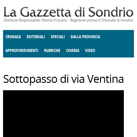
Salta al contenuto principale
CRONACA
EDITORIALI
SPECIALI
DALLA PROVINCIA
APPROFONDIMENTI
RUBRICHE
CINEMA
VIDEO
SOCIETÀ
ENOGASTRONOMIA
COSTUME
DONNE DI VALTELLINA
ECONOMIA
GIUSTIZIA
DEGNO DI NOTA
TERRITORIO
CULTURA
ANGOLO
Sottopasso di via Ventina
E SPETTACOLI
DELLE IDEE
FATTI DELLO SPIRITO
POLITICA
CCCVA