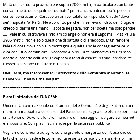
Metà del territorio provinciale è sopra i 2000 metri, in particolare con tante
convalli molte delle quali "sordomute" per mancanza di campo (e poi con
curiosi controcampi. Cercavo un amico, telefono, risponde. Chiedo "dove
sei", risposta "al Palù", Ne approfitto perchè mi serviva un dato del Rifugio e
chiedo di darmi una mano. Risposta negativa, non per scelta ma solo perchè
....il Palè in cui si trovava il mio amico angelo non era il Lago ma il Pizz Palù a
3905 metri). Non è solo questione di battuta o di aneddoto. E' un rendere
l'idea di cosa trova chi va in montagna e quali siano le conseguenze ce lo
dice con i suoi comunicati il Soccorso Alpino. Tanti hanno trovato il campo
adatto al proprio cellulare. E' capitato a tanti di essere in zone "sordomute".
L'esserlo sarebbe un fattore di rischio.
UNCEM sì, ma interessante l'intervento delle Comunità montane. CI
PENSINO LE NOSTRE CINQUE!
===========================================================
E ora l'iniziativa dell'UNCEM:
Uncem - Unione nazionale dei Comuni, delle Comunità e degli Enti montani -
rilancia la mappatura delle aree del Paese senza segnale telefonico per il tuo
smartphone. Dove telefonare, mandare un messaggio, navigare su internet
è impossibile. Con gravi rischi anche per la sicurezza pubblica.
Vogliamo continuare ad agire su una grande emergenza del Paese che con
la tv che non si vede e le zone montane senza banda ultralarga, è la prima