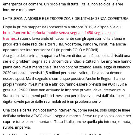
emergenza da colmare. Un problema di tutta l'Italia, non solo delle aree
interne e montane:
LA TELEFONIA MOBILE E LE TROPPE ZONE DELL'ITALIA SENZA COPERTURA.
Dopo la prima mappatura (presentata a ottobre 2019, e disponibile qui:
https://uncem.it/telefonia-mobile-senza-segnale-1450-segnalazioni-
trasme...
) stiamo lavorando efficacemente con gli operatori di telefonia e
proprietari delle reti, delle torri (TIM, Vodafone, WindTre, InWit) ma anche
operatori per internet senza fili (in primis EOLO e BBBell).
A seguito della prima mappatura Uncem di due anni fa, sono stati risolti una
serie di problemi segnalati a Uncem da Sindaci e Cittadini. Le imprese hanno
pianificato investimenti che si stanno concretizzando. Nella legge di bilancio
2020 sono stati previsti 1,5 milioni per nuovi tralicci, che ancora devono
essere spesi. Ma il segnale è comunque positivo. Anche le Regioni hanno
programmato investimenti e altri dovranno essere previsti nei POR FESR e
grazie al PNRR. Dove non arrivano le imprese private, deve intervenire lo
Stato con investimenti pubblici. nessuno però deve voltarsi dall'altra parte. Il
digital divide parte dalle reti mobili ed è un problema serio.
Una cosa è certa: non possiamo intervenire, come Paese, solo lungo le linee
dell'alta velocità AC/AV, dove il segnale manca. Serve un piano nazionale per
coprire tutte le aree montane. Tutta l'Italia, anche quella più interna, remota,
rurale, impervia.