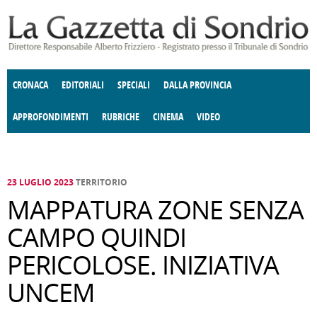
Salta al contenuto principale
CRONACA
EDITORIALI
SPECIALI
DALLA PROVINCIA
APPROFONDIMENTI
RUBRICHE
CINEMA
VIDEO
SOCIETÀ
ENOGASTRONOMIA
COSTUME
DONNE DI VALTELLINA
ECONOMIA
GIUSTIZIA
DEGNO DI NOTA
TERRITORIO
CULTURA
ANGOLO
E SPETTACOLI
DELLE IDEE
FATTI DELLO SPIRITO
POLITICA
CCCVA
23 LUGLIO 2023
TERRITORIO
MAPPATURA ZONE SENZA
CAMPO QUINDI
PERICOLOSE. INIZIATIVA
UNCEM