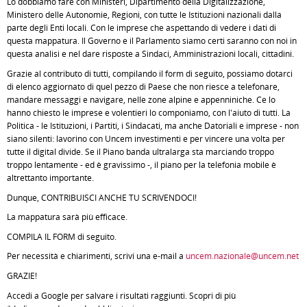
Lo dobbiamo fare con Ministeri, Dipartimento della Digitalizzazione,
Ministero delle Autonomie, Regioni, con tutte le Istituzioni nazionali dalla
parte degli Enti locali. Con le imprese che aspettando di vedere i dati di
questa mappatura. Il Governo e il Parlamento siamo certi saranno con noi in
questa analisi e nel dare risposte a Sindaci, Amministrazioni locali, cittadini.
Grazie al contributo di tutti, compilando il form di seguito, possiamo dotarci
di elenco aggiornato di quel pezzo di Paese che non riesce a telefonare,
mandare messaggi e navigare, nelle zone alpine e appenniniche. Ce lo
hanno chiesto le imprese e volentieri lo componiamo, con l'aiuto di tutti. La
Politica - le Istituzioni, i Partiti, i Sindacati, ma anche Datoriali e imprese - non
siano silenti: lavorino con Uncem investimenti e per vincere una volta per
tutte il digital divide. Se il Piano banda ultralarga sta marciando troppo
troppo lentamente - ed è gravissimo -, il piano per la telefonia mobile è
altrettanto importante.
Dunque, CONTRIBUISCI ANCHE TU SCRIVENDOCI!
La mappatura sarà più efficace.
COMPILA IL FORM di seguito.
Per necessità e chiarimenti, scrivi una e-mail a
uncem.nazionale@uncem.net
GRAZIE!
Accedi a Google per salvare i risultati raggiunti. Scopri di più